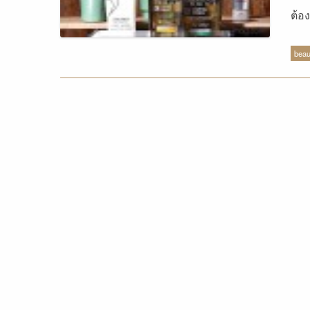
ต้อ
เวลา
beau