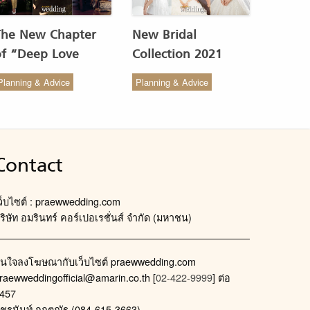
The New Chapter
New Bridal
of “Deep Love
Collection 2021
Wedding Studio” :
from COCO CHIC
Planning & Advice
Planning & Advice
ังสรรค์ผ้าทอของไทยให้
สวย เรียบง่าย สไตล์มินิ
งดงาม
มัล
Contact
ว็บไซต์ : praewwedding.com
ริษัท อมรินทร์ คอร์เปอเรชั่นส์ จำกัด (มหาชน)
นใจลงโฆษณากับเว็บไซต์ praewwedding.com
raewweddingofficial@amarin.co.th
[
02-422-9999
] ต่อ
457
ัชรนันท์ กฤตณัฐ (084-615-3663)