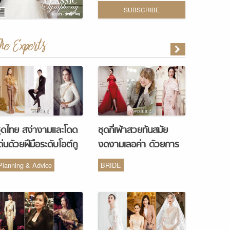
SUBSCRIBE
The Experts
ุดไทย สง่างามและโดด
ชุดกี่เพ้าสวยทันสมัย
ด่นด้วยฝีมือระดับโอต์กู
งดงามเลอค่า ด้วยการ
ูร์ จากห้องเสื้อ Vanus
รังสรรค์จากห้องเสื้อ
Planning & Advice
BRIDE
Couture
Monique Wedding