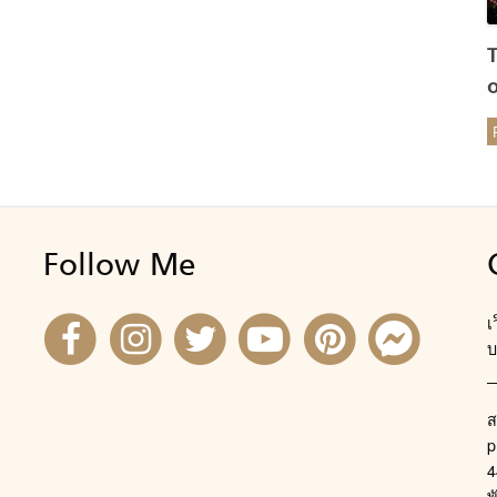
ร
Follow Me
เ
บ
ส
p
4
พ