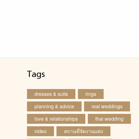
Tags
dresses & suits
rings
planning & advice
real weddings
love & relationships
thai wedding
video
สถานที่จัดงานแต่ง