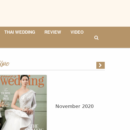
THAI WEDDING
REVIEW
VIDEO
ssue
November 2020