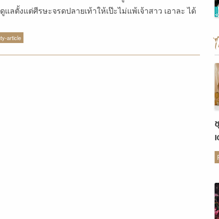
งดูแลตั้งแต่ศีรษะจรดปลายเท้าให้เป๊ะไม่แพ้เจ้าสาว เอาละ ได้
ปฏิวัติตัวเองให้เป็นเจ้าบ่าวสุดเพอร์เฟ็กต์แล้ว
ty-article
ช
เ
ต