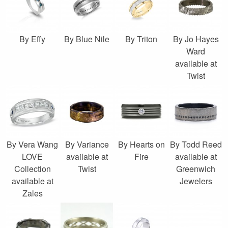
By Effy
By Blue Nile
By Triton
By Jo Hayes
Ward
available at
Twist
By Vera Wang
By Variance
By Hearts on
By Todd Reed
LOVE
available at
Fire
available at
Collection
Twist
Greenwich
available at
Jewelers
Zales