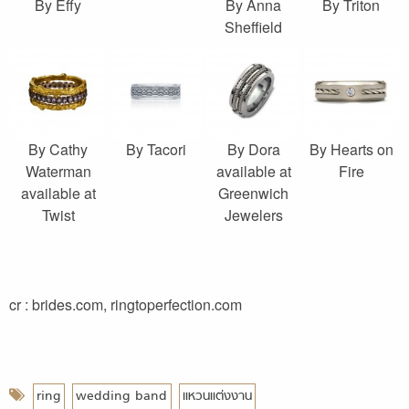
By Effy
By Anna
By Triton
Sheffield
By Cathy
By Tacori
By Dora
By Hearts on
Waterman
available at
Fire
available at
Greenwich
Twist
Jewelers
cr : brides.com, ringtoperfection.com
ring
wedding band
แหวนแต่งงาน