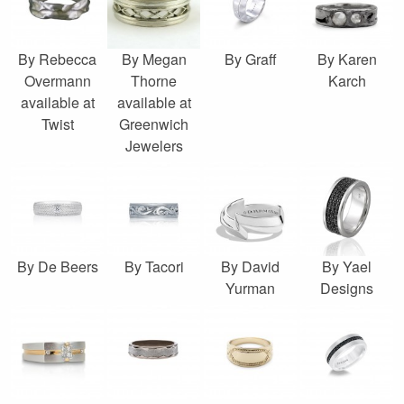
By Rebecca
By Megan
By Graff
By Karen
Overmann
Thorne
Karch
available at
available at
Twist
Greenwich
Jewelers
By De Beers
By Tacori
By David
By Yael
Yurman
Designs