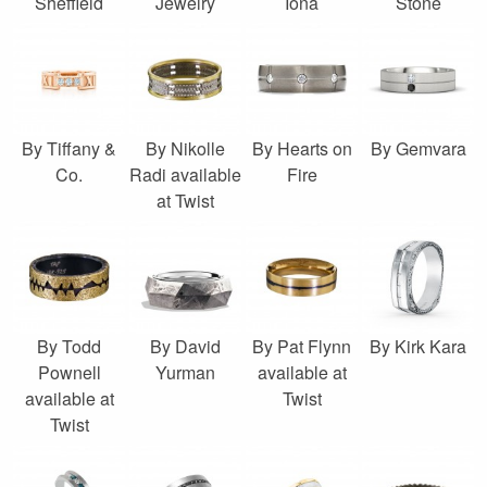
Sheffield
Jewelry
Iona
Stone
By Tiffany &
By Nikolle
By Hearts on
By Gemvara
Co.
Radi available
Fire
at Twist
By Todd
By David
By Pat Flynn
By Kirk Kara
Pownell
Yurman
available at
available at
Twist
Twist