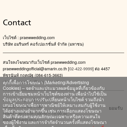
Contact
เว็บไซต์ : praewwedding.com
บริษัท อมรินทร์ คอร์เปอเรชั่นส์ จำกัด (มหาชน)
สนใจลงโฆษณากับเว็บไซต์ praewwedding.com
praewweddingofficial@amarin.co.th
[
02-422-9999
] ต่อ 4457
พัชรนันท์ กฤตณัฐ (084-615-3663)
phatcharanan_kr@amarin.co.th
คุกกี้เพื่อการโฆษณา (Marketing/Advertising
Cookies) – จดจำและประมวลผลข้อมูลที่เกี่ยวข้องกับ
การเข้าเยี่ยมชมหน้าเว็บไซต์ของท่าน เพื่อนำไปใช้เป็น
ข้อมูลประกอบการปรับเปลี่ยนหน้าเว็บไซต์ รวมถึงนำ
ติดต่อแจ้งปัญหาหรือร้องเรียน
เสนอโฆษณาเพื่อการพาณิชย์ให้เหมาะสมกับผู้ใช้งาน
02-422-9999 ต่อ 4180
ยอมรับ
ได้อย่างแม่นยำมากขึ้น เช่น การเลือกแสดงโฆษณา
(จันทร์ – ศุกร์ เวลา 09.00 – 18.00 น)
สินค้าที่ตรงตามคุณลักษณะเฉพาะหรือความสนใจ
bdcx@amarin.co.th
ของผู้ใช้งาน และการจำกัดจำนวนครั้งที่แสดงโฆษณา