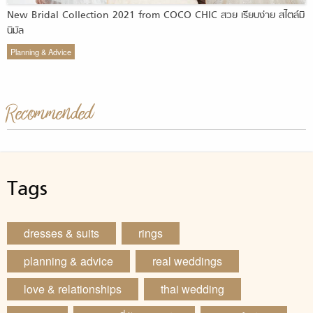
New Bridal Collection 2021 from COCO CHIC สวย เรียบง่าย สไตล์มิ
นิมัล
Planning & Advice
Recommended
Tags
dresses & suits
rings
planning & advice
real weddings
love & relationships
thai wedding