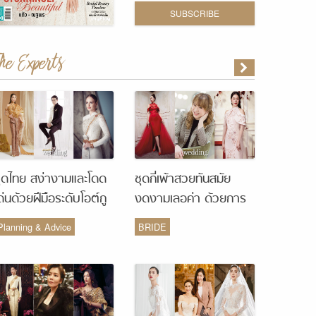
SUBSCRIBE
The Experts
ุดไทย สง่างามและโดด
ชุดกี่เพ้าสวยทันสมัย
ด่นด้วยฝีมือระดับโอต์กู
งดงามเลอค่า ด้วยการ
ูร์ จากห้องเสื้อ Vanus
รังสรรค์จากห้องเสื้อ
Planning & Advice
BRIDE
Couture
Monique Wedding