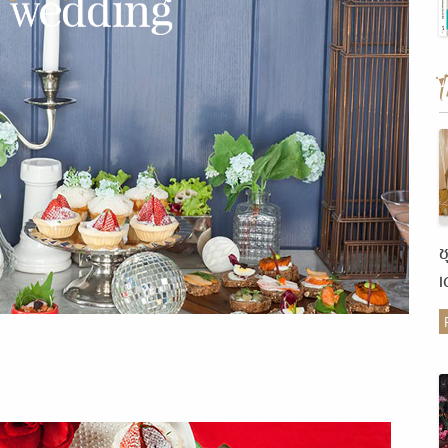
ช
เ
ต