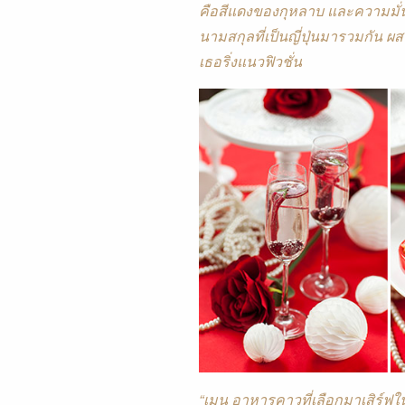
คือสีแดงของกุหลาบ และความมั่น
นามสกุลที่เป็นญี่ปุ่นมารวมกัน
เธอริ่งแนวฟิวชั่น
“เมนู อาหารคาวที่เลือกมาเสิร์