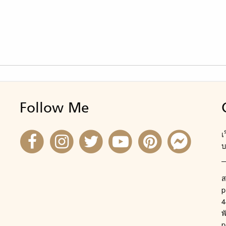
Follow Me
เ
บ
ส
p
4
พ
p