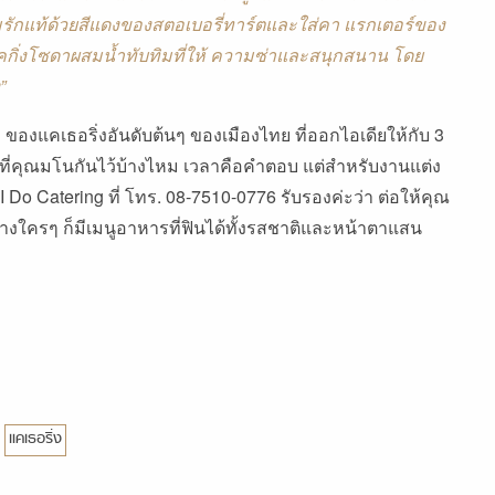
ักแท้ด้วยสีแดงของสตอเบอรี่ทาร์ตและใส่คา แรกเตอร์ของ
าร์คกิ่งโซดาผสมน้ำทับทิมที่ให้ ความซ่าและสนุกสนาน โดย
”
ีๆ ของแคเธอริ่งอันดับต้นๆ ของเมืองไทย ที่ออกไอเดียให้กับ
3
บใจที่คุณมโนกันไว้บ้างไหม เวลาคือคำตอบ แต่สำหรับงานแต่ง
า
I Do Catering
ที่ โทร. 08-7510-0776 รับรองค่ะว่า ต่อให้คุณ
ย่างใครๆ ก็มีเมนูอาหารที่ฟินได้ทั้งรสชาติและหน้าตาแสน
แคเธอริ่ง