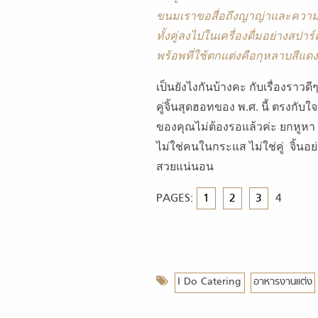
ขนมเราขอสื่อถึงญาญ่าและความร
ทั้งคู่ลงไปในเครื่องดื่มอย่างสป
พร้อพที่ใช้ตกแต่งคือกุหลาบสีแดง
เป็นยังไงกันบ้างคะ กับเรื่องราวด
คู่จิ้นสุดฮอทของ พ.ศ. นี้ ตรงกั
ของคุณไม่ต้องรอแล้วค่ะ ยกหูห
ไม่ใช่คนในกระแส ไม่ใช่คู่ จิ้นอ
สวย
แน่นอน
PAGES:
1
2
3
4
I Do Catering
อาหารงานแต่ง