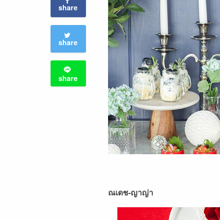
share
share
share
ณเดช-ญาญ่า