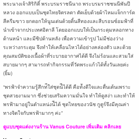
พระนางเจ้าสิริกิติ์ พระบรมราชนีนาถ พระบรมราชชนนีพันปี
หลวง ออกแบบเป็นชุดไทยจิตรลดา ตัดเย็บด้วยผ้าไหมแจ็กการ์ด
สีครีมขาว ยกดอกให้นูนเด่นด้วยดิ้นสีทองและสีบรอนซ์อมฟ้าที่
นำเข้าจากประเทศอิตาลี โดยออกแบบให้เป็นกระดุมหลอกทาง
ด้านหน้า และมีซิปด้านหลัง เพื่อความเข้ารูป ไม่มีช่องว่าง
ระหว่างกระดุม จึงทำให้เคลื่อนไหวได้อย่างคล่องตัว และด้วย
คุณสมบัติของเนื้อผ้าที่ระบายอากาศได้ดี จึงไม่ร้อนและสวมใส่
สบายมากๆ สามารถทำกิจกรรมที่วัดพระแก้วได้ทั้งวันเลยค่ะ
(ยิ้ม)
“พรฟ้าจําความรู้สึกท่ีใส่ชุดน้ีได้ดี คือท้ังดีใจและตื่นเต้นเพราะ
ชุดสวยงามมาก ซึ่งช่วยเสริมความมั่นใจ ทําให้ดูสง่า และทําให้
พรฟ้ามาอยู่ในตําแหน่งน้ีได้ ชุดไทยของวนัช กูตูร์จึงมีคุณค่า
ทางจิตใจกับพรฟ้ามากๆ ค่ะ”
ดูแบบชุดแต่งงานร้าน Vanus Couture เพิ่มเติม คลิกเลย