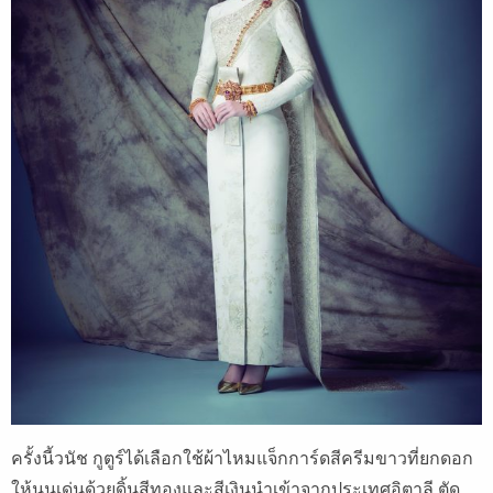
ครั้งนี้วนัช กูตูร์ได้เลือกใช้ผ้าไหมแจ็กการ์ดสีครีมขาวที่ยกดอก
ให้นูนเด่นด้วยดิ้นสีทองและสีเงินนำเข้าจากประเทศอิตาลี ตัด