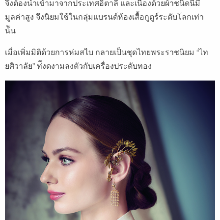
จึงต้องนําเข้ามาจากประเทศอิตาลี และเนื่องด้วยผ้าชนิดนี้มี
มูลค่าสูง จึงนิยมใช้ในกลุ่มแบรนด์ห้องเสื้อกูตูร์ระดับโลกเท่า
น้ัน
เมื่อเพิ่มมิติด้วยการห่มสไบ กลายเป็นชุดไทยพระราชนิยม “ไท
ยศิวาลัย” ท่ีงดงามลงตัวกับเครื่องประดับทอง