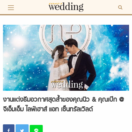
Skip
to
content
งานแต่งธีมอวกาศสุดล้ำของคุณนิว & คุณเป๊ก @
จีเอ็มเอ็ม ไลฟ์เฮาส์ แอท เซ็นทรัลเวิลด์