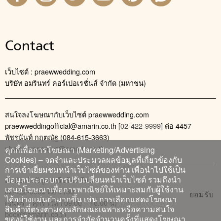
Contact
เว็บไซต์ : praewwedding.com
บริษัท อมรินทร์ คอร์เปอเรชั่นส์ จำกัด (มหาชน)
สนใจลงโฆษณากับเว็บไซต์ praewwedding.com
praewweddingofficial@amarin.co.th
[
02-422-9999
] ต่อ 4457
พัชรนันท์ กฤตณัฐ (084-615-3663)
phatcharanan_kr@amarin.co.th
คุกกี้เพื่อการโฆษณา (Marketing/Advertising
Cookies) – จดจำและประมวลผลข้อมูลที่เกี่ยวข้องกับ
การเข้าเยี่ยมชมหน้าเว็บไซต์ของท่าน เพื่อนำไปใช้เป็น
ข้อมูลประกอบการปรับเปลี่ยนหน้าเว็บไซต์ รวมถึงนำ
ติดต่อแจ้งปัญหาหรือร้องเรียน
เสนอโฆษณาเพื่อการพาณิชย์ให้เหมาะสมกับผู้ใช้งาน
02-422-9999 ต่อ 4180
ยอมรับ
ได้อย่างแม่นยำมากขึ้น เช่น การเลือกแสดงโฆษณา
(จันทร์ – ศุกร์ เวลา 09.00 – 18.00 น)
สินค้าที่ตรงตามคุณลักษณะเฉพาะหรือความสนใจ
bdcx@amarin.co.th
ของผู้ใช้งาน และการจำกัดจำนวนครั้งที่แสดงโฆษณา