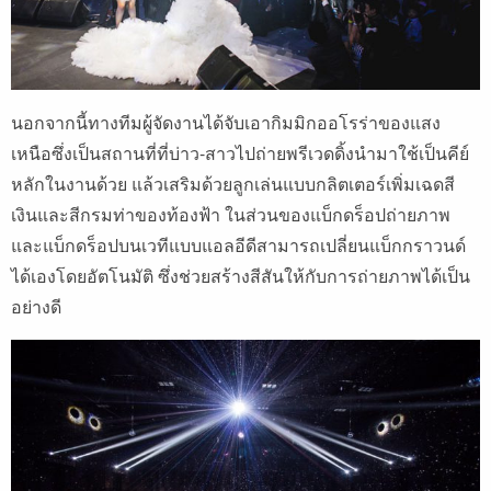
นอกจากนี้ทางทีมผู้จัดงานได้จับเอากิมมิกออโรร่าของแสง
เหนือซึ่งเป็นสถานที่ที่บ่าว-สาวไปถ่ายพรีเวดดิ้งนำมาใช้เป็นคีย์
หลักในงานด้วย แล้วเสริมด้วยลูกเล่นแบบกลิตเตอร์เพิ่มเฉดสี
เงินและสีกรมท่าของท้องฟ้า ในส่วนของแบ็กดร็อปถ่ายภาพ
และแบ็กดร็อปบนเวทีแบบแอลอีดีสามารถเปลี่ยนแบ็กกราวนด์
ได้เองโดยอัตโนมัติ ซึ่งช่วยสร้างสีสันให้กับการถ่ายภาพได้เป็น
อย่างดี