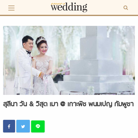
Skip
to
content
สุลีนา วัน & วิสุต เมา @ เกาะพิช พนมเปญ กัมพูชา