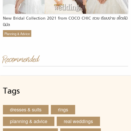
New Bridal Collection 2021 from COCO CHIC สวย เรียบง่าย สไตล์มิ
นิมัล
Planning & Advice
Recommended
Tags
dresses & suits
rings
planning & advice
real weddings