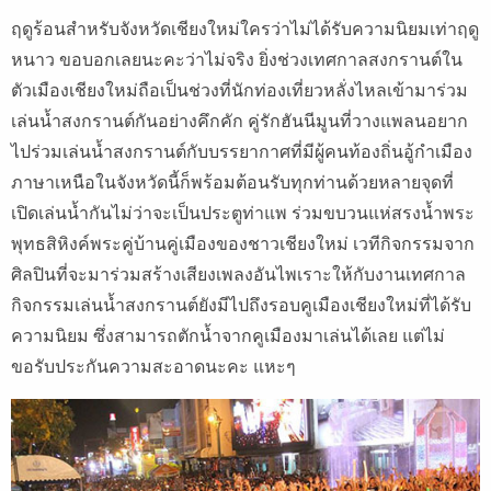
ฤดูร้อนสำหรับจังหวัดเชียงใหม่ใครว่าไม่ได้รับความนิยมเท่าฤดู
หนาว ขอบอกเลยนะคะว่าไม่จริง ยิ่งช่วงเทศกาลสงกรานต์ใน
ตัวเมืองเชียงใหม่ถือเป็นช่วงที่นักท่องเที่ยวหลั่งไหลเข้ามาร่วม
เล่นน้ำสงกรานต์กันอย่างคึกคัก คู่รักฮันนีมูนที่วางแพลนอยาก
ไปร่วมเล่นน้ำสงกรานต์กับบรรยากาศที่มีผู้คนท้องถิ่นอู้กำเมือง
ภาษาเหนือในจังหวัดนี้ก็พร้อมต้อนรับทุกท่านด้วยหลายจุดที่
เปิดเล่นน้ำกันไม่ว่าจะเป็นประตูท่าแพ ร่วมขบวนแห่สรงน้ำพระ
พุทธสิหิงค์พระคู่บ้านคู่เมืองของชาวเชียงใหม่ เวทีกิจกรรมจาก
ศิลปินที่จะมาร่วมสร้างเสียงเพลงอันไพเราะให้กับงานเทศกาล
กิจกรรมเล่นน้ำสงกรานต์ยังมีไปถึงรอบคูเมืองเชียงใหม่ที่ได้รับ
ความนิยม ซึ่งสามารถตักน้ำจากคูเมืองมาเล่นได้เลย แต่ไม่
ขอรับประกันความสะอาดนะคะ แหะๆ