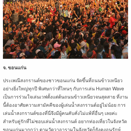
จ. ขอนแก่น
ประเพณีสงกรานต์ของชาวขอนแก่น จัดขึ้นที่ถนนข้าวเหนียว
อย่างยิ่งใหญ่ทุกปี พิเศษกว่าที่ไหนๆ กับการเล่น Human Wave
เป็นการร่วมใจเล่นเวฟตั้งแต่ต้นถนนข้าวเหนียวจนสุดสาย ที่งาน
นี้ต้องอาศัยความสามัคคีของผู้เล่นน้ำสงกรานต์อยู่ไม่น้อย การ
เล่นน้ำสงกรานต์ของที่นี่จึงมีผู้คนคับคั่งไม่แพ้ที่อื่นๆ เลยค่ะ
สำหรับคู่รักที่ไม่ชอบเล่นน้ำสงกรานต์ อยากท่องเที่ยวในจังหวัด
ขอนแก่นมากกว่า ตามวัดวาอารามในจังหวัดก็ยังคงอนุรักษ์