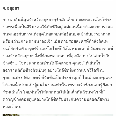
จ. อยุธยา
การมาฮันนีมูนจังหวัดอยุธยาคู่รักมักเลือกที่จะตระเวนไหว้พระ
ขอพรเพื่อเป็นสิริมงคลให้กับชีวิตคู่ แต่ตอนนี้คงต้องเกาะกระแส
กันหน่อยกับการแต่งชุดไทยสวยหล่อย้อนยุคเข้ากับบรรยากาศ
พร้อมถ่ายภาพตามหาออเจ้า เอ้ย ตามรอยละครที่กำลังติดเท
รนด์ฮิตกันทั่วกรุงศรี และไฮไลท์ก็ยังไม่หมดเท่านี้ วันสงกรานต์
ของจังหวัดอยุธยาสิ่งที่ห้ามพลาดมากที่สุดคือการไปเล่นน้ำกับ
ช้างจ้า…ใช่ค่ะพวกคุณอ่านไม่ผิดหรอก คุณจะได้เล่นน้ำ
สงกรานต์กับช้างตัวเป็นๆ อย่างใกล้ชิดยิ่งกว่าแขกวีไอพี ณ
อุทยานประวัติศาสตร์ ที่จัดขึ้นเป็นประจำทุกปี ไม่เพียงแค่คุณจะ
ได้สาดน้ำประแป้งผู้คนในงานเท่านั้น เพราะเจ้าช้างแสนรู้ยังมา
ร่วมเล่นน้ำ โดยพ่นน้ำใส่พวกคุณให้เย็นฉ่ำกันถ้วนหน้า ที่มี
ควาญช้างคอยดูแลอย่างใกล้ชิดรับประกันความปลอดภัยหาย
ห่วงเจ้าค่ะ