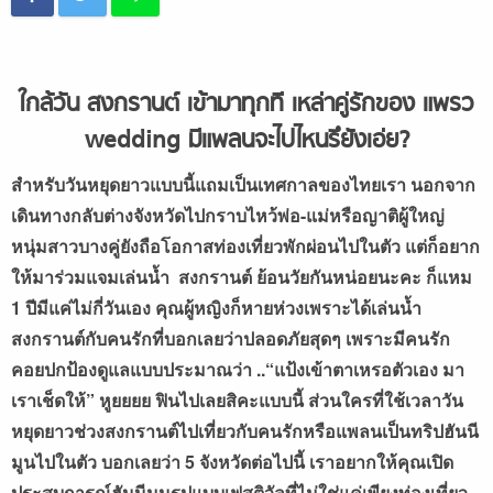
ใกล้วัน สงกรานต์ เข้ามาทุกที เหล่าคู่รักของ แพรว
wedding มีแพลนจะไปไหนรึยังเอ่ย?
สำหรับวันหยุดยาวแบบนี้แถมเป็นเทศกาลของไทยเรา นอกจาก
เดินทางกลับต่างจังหวัดไปกราบไหว้พ่อ-แม่หรือญาติผู้ใหญ่
หนุ่มสาวบางคู่ยังถือโอกาสท่องเที่ยวพักผ่อนไปในตัว แต่ก็อยาก
ให้มาร่วมแจมเล่นน้ำ สงกรานต์ ย้อนวัยกันหน่อยนะคะ ก็แหม
1 ปีมีแค่ไม่กี่วันเอง คุณผู้หญิงก็หายห่วงเพราะได้เล่นน้ำ
สงกรานต์กับคนรักที่บอกเลยว่าปลอดภัยสุดๆ เพราะมีคนรัก
คอยปกป้องดูแลแบบประมาณว่า ..
“แป้งเข้าตาเหรอตัวเอง มา
เราเช็ดให้” หูยยยย ฟินไปเลยสิคะแบบนี้ ส่วนใครที่ใช้เวลาวัน
หยุดยาวช่วงสงกรานต์ไปเที่ยวกับคนรักหรือแพลนเป็นทริปฮันนี
มูนไปในตัว บอกเลยว่า 5 จังหวัดต่อไปนี้ เราอยากให้คุณเปิด
ประสบการณ์ฮันนีมูนรูปแบบเฟสติวัลที่ไม่ใช่แค่เพียงท่องเที่ยว