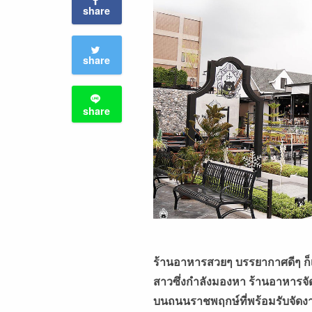
share
share
share
ร้านอาหารสวยๆ บรรยากาศดีๆ ก็เป
สาวซึ่งกำลังมองหา ร้านอาหารจั
บนถนนราชพฤกษ์ที่พร้อมรับจัดงา