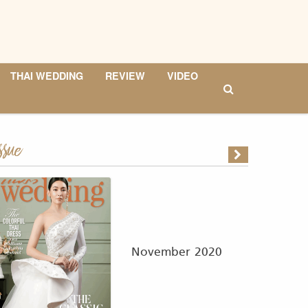
THAI WEDDING
REVIEW
VIDEO
ssue
November 2020