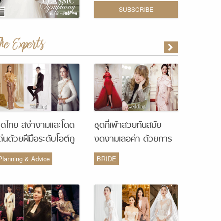
SUBSCRIBE
The Experts
ุดไทย สง่างามและโดด
ชุดกี่เพ้าสวยทันสมัย
ด่นด้วยฝีมือระดับโอต์กู
งดงามเลอค่า ด้วยการ
ูร์ จากห้องเสื้อ Vanus
รังสรรค์จากห้องเสื้อ
Planning & Advice
BRIDE
Couture
Monique Wedding