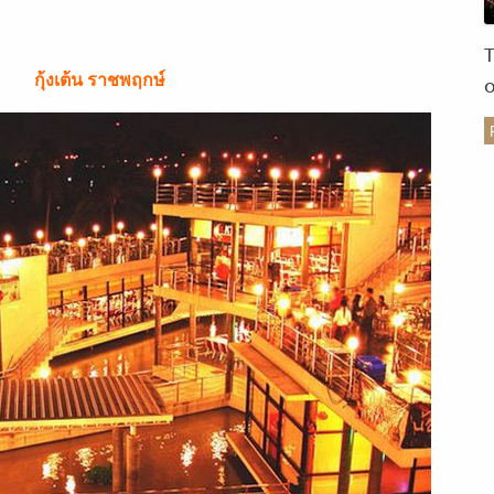
กุ้งเต้น ราชพฤกษ์
ร