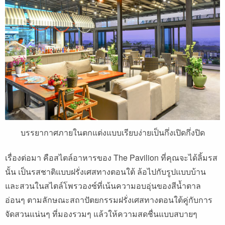
บรรยากาศภายในตกแต่งแบบเรียบง่ายเป็นกึ่งเปิดกึ่งปิด
เรื่องต่อมา คือสไตล์อาหารของ The Pavilion ที่คุณจะได้ลิ้มรส
นั้น เป็นรสชาติแบบฝรั่งเศสทางตอนใต้ ล้อไปกับรูปแบบบ้าน
และสวนในสไตล์โพรวองซ์ที่เน้นความอบอุ่นของสีน้ำตาล
อ่อนๆ ตามลักษณะสถาปัตยกรรมฝรั่งเศสทางตอนใต้คู่กับการ
จัดสวนแน่นๆ ที่มองรวมๆ แล้วให้ความสดชื่นแบบสบายๆ