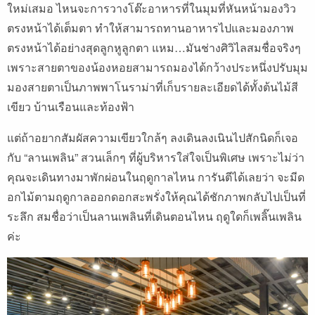
ใหม่เสมอ ไหนจะการวางโต๊ะอาหารที่ในมุมที่หันหน้ามองวิว
ตรงหน้าได้เต็มตา ทำให้สามารถทานอาหารไปและมองภาพ
ตรงหน้าได้อย่างสุดลูกหูลูกตา แหม…มันช่างศิวิไลสมชื่อจริงๆ
เพราะสายตาของน้องหอยสามารถมองได้กว้างประหนึ่งปรับมุม
มองสายตาเป็นภาพพาโนราม่าที่เก็บรายละเอียดได้ทั้งต้นไม้สี
เขียว บ้านเรือนและท้องฟ้า
แต่ถ้าอยากสัมผัสความเขียวใกล้ๆ ลงเดินลงเนินไปสักนิดก็เจอ
กับ “ลานเพลิน” สวนเล็กๆ ที่ผู้บริหารใส่ใจเป็นพิเศษ เพราะไม่ว่า
คุณจะเดินทางมาพักผ่อนในฤดูกาลไหน การันตีได้เลยว่า จะมีด
อกไม้ตามฤดูกาลออกดอกสะพรั่งให้คุณได้ชักภาพกลับไปเป็นที่
ระลึก สมชื่อว่าเป็นลานเพลินที่เดินตอนไหน ฤดูใดก็เพลิ๊นเพลิน
ค่ะ