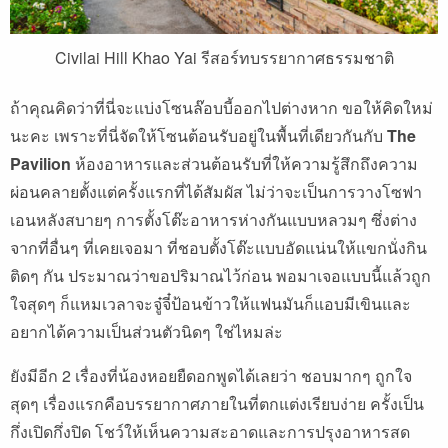
Civilai Hill Khao Yai รีสอร์ทบรรยากาศธรรมชาติ
ถ้าคุณคิดว่าที่นี่จะแบ่งโซนล๊อบบี้ออกไปต่างหาก ขอให้คิดใหม่
นะคะ เพราะที่นี่จัดให้โซนต้อนรับอยู่ในพื้นที่เดียวกันกับ
The
Pavilion
ห้องอาหารและส่วนต้อนรับที่ให้ความรู้สึกถึงความ
ผ่อนคลายตั้งแต่ครั้งแรกที่ได้สัมผัส ไม่ว่าจะเป็นการวางโซฟา
เอนหลังสบายๆ การตั้งโต๊ะอาหารห่างกันแบบหลวมๆ ซึ่งต่าง
จากที่อื่นๆ ที่เคยเจอมา ที่ชอบตั้งโต๊ะแบบอัดแน่นให้แขกนั่งกิน
ติดๆ กัน ประมาณว่าขอปริมาณไว้ก่อน พอมาเจอแบบนี้แล้วถูก
ใจสุดๆ ก็แหมเวลาจะจู๋จี๋ป้อนข้าวให้แฟนมันก็แอบมีเขินและ
อยากได้ความเป็นส่วนตัวนิดๆ ใช่ไหมล่ะ
ยังมีอีก 2 เรื่องที่น้องหอยยืดอกพูดได้เลยว่า ชอบมากๆ ถูกใจ
สุดๆ เรื่องแรกคือบรรยากาศภายในที่ตกแต่งเรียบง่าย ครั้งเป็น
กึ่งเปิดกึ่งปิด โชว์ให้เห็นความสะอาดและการปรุงอาหารสด