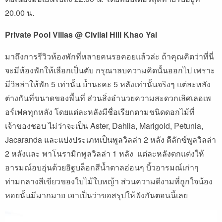
20.00 น.
Private Pool Villas @ Civilai Hill Khao Yai
มาถึงการรีวิวห้องพักที่หลายคนรอคอยแล้วล่ะ ถ้าคุณคิดว่าที่นี่
จะมีห้องพักให้เลือกเป็นตับ กรุณาลบความคิดนั้นออกไป เพราะ
มีวิลล่าให้พัก 5 เท่านั้น ย้ำนะคะ 5 หลังเท่านั้นจริงๆ แต่ละหลัง
ต่างกันที่ขนาดของพื้นที่ ส่วนสิ่งอำนวยความสะดวกเลิศเลอเพ
อร์เฟคทุกหลัง โดยแต่ละหลังมีชื่อเรียกตามชนิดดอกไม้ที่
เจ้าของชอบ ไม่ว่าจะเป็น Aster, Dahlia, Marigold, Petunia,
Jacaranda และแบ่งประเภทเป็นพูลวิลล่า 2 หลัง ดีลักซ์พูลวิลล่า
2 หลังและ พาโนรามิกพูลวิลล่า 1 หลัง แต่ละหลังตกแต่งให้
อารมณ์อบอุ่นด้วยอิฐบล็อกสีน้ำตาลอ่อนๆ บิ้วอารมณ์เก่าๆ
ท่ามกลางสีเขียวของใบไม้ใบหญ้า ส่วนความดีงามที่ถูกใจน้อง
หอยนั้นมีมากมาย เอาเป็นว่าขอสรุปให้ฟังกันตอนนี้เลย