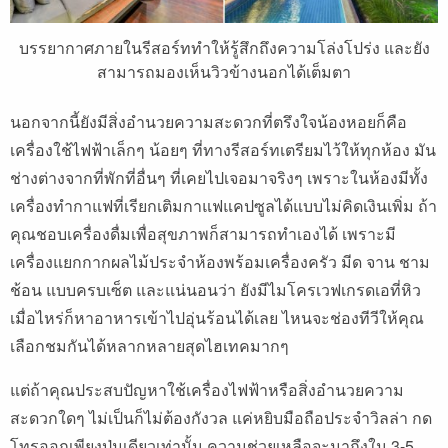
บรรยากาศภายในรีสอร์ททำให้รู้สึกถึงความโล่งโปร่ง และยัง
สามารถมองเห็นวิวข้างนอกได้เต็มตา
นอกจากนี้ยังมีสิ่งอำนวยความสะดวกที่ตรึงใจน้องหอยก็คือ
เครื่องใช้ไฟฟ้าเล็กๆ น้อยๆ ที่ทางรีสอร์ทเตรียมไว้ให้ทุกห้อง มัน
ช่างต่างจากที่พักที่อื่นๆ ที่เคยไปเจอมาจริงๆ เพราะในห้องมีทั้ง
เครื่องทำกาแฟที่เรียกเติมกาแฟแคปซูลได้แบบไม่คิดเงินเพิ่ม ถ้า
คุณชอบเครื่องดื่มเพื่อสุขภาพก็สามารถทำเองได้ เพราะมี
เครื่องแยกกากผลไม้ประจำห้องพร้อมเครื่องครัว มีด จาน ชาม
ช้อน แบบครบเซ็ต และแน่นอนว่า ยังมีไมโครเวฟเกรดเอที่หิว
เมื่อไหร่ก็หาอาหารเข้าไปอุ่นร้อนได้เลย ไหนจะช่องทีวีให้คุณ
เลือกชมกันได้หลากหลายสุดไฮเทคมากๆ
แต่ถ้าคุณประสบปัญหาใช้เครื่องไฟฟ้าหรือสิ่งอำนวยความ
สะดวกใดๆ ไม่เป็นก็ไม่ต้องกังวล แค่หยิบมือถือประจำวิลล่า กด
โทรออกเพียงปุ่มเดียวเท่านั้น ความช่วยเหลือจะมาถึงใน 3-5