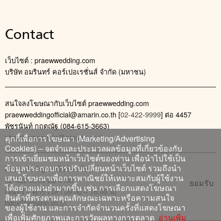
Contact
เว็บไซต์ : praewwedding.com
บริษัท อมรินทร์ คอร์เปอเรชั่นส์ จำกัด (มหาชน)
สนใจลงโฆษณากับเว็บไซต์ praewwedding.com
praewweddingofficial@amarin.co.th
[
02-422-9999
] ต่อ 4457
พัชรนันท์ กฤตณัฐ (084-615-3663)
phatcharanan_kr@amarin.co.th
คุกกี้เพื่อการโฆษณา (Marketing/Advertising
Cookies) – จดจำและประมวลผลข้อมูลที่เกี่ยวข้องกับ
การเข้าเยี่ยมชมหน้าเว็บไซต์ของท่าน เพื่อนำไปใช้เป็น
ข้อมูลประกอบการปรับเปลี่ยนหน้าเว็บไซต์ รวมถึงนำ
ติดต่อแจ้งปัญหาหรือร้องเรียน
เสนอโฆษณาเพื่อการพาณิชย์ให้เหมาะสมกับผู้ใช้งาน
02-422-9999 ต่อ 4180
ยอมรับ
ได้อย่างแม่นยำมากขึ้น เช่น การเลือกแสดงโฆษณา
(จันทร์ – ศุกร์ เวลา 09.00 – 18.00 น)
สินค้าที่ตรงตามคุณลักษณะเฉพาะหรือความสนใจ
bdcx@amarin.co.th
ของผู้ใช้งาน และการจำกัดจำนวนครั้งที่แสดงโฆษณา
เพื่อเพิ่มศักยภาพและการวัดผลทางการตลาด
อ่านเพิ่ม