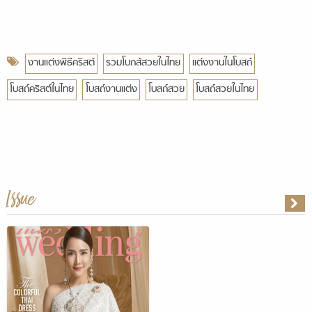
งานแต่งพิธีคริสต์
รวมโบถส์สวยในไทย
แต่งงานในโบสถ์
โบสถ์คริสต์ในไทย
โบสถ์งานแต่ง
โบสถ์สวย
โบสถ์สวยในไทย
Issue