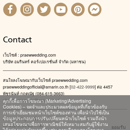
Contact
เว็บไซต์ : praewwedding.com
บริษัท อมรินทร์ คอร์เปอเรชั่นส์ จำกัด (มหาชน)
สนใจลงโฆษณากับเว็บไซต์ praewwedding.com
praewweddingofficial@amarin.co.th
[
02-422-9999
] ต่อ 4457
พัชรนันท์ กฤตณัฐ (084-615-3663)
phatcharanan_kr@amarin.co.th
คุกกี้เพื่อการโฆษณา (Marketing/Advertising
Cookies) – จดจำและประมวลผลข้อมูลที่เกี่ยวข้องกับ
การเข้าเยี่ยมชมหน้าเว็บไซต์ของท่าน เพื่อนำไปใช้เป็น
ข้อมูลประกอบการปรับเปลี่ยนหน้าเว็บไซต์ รวมถึงนำ
ติดต่อแจ้งปัญหาหรือร้องเรียน
เสนอโฆษณาเพื่อการพาณิชย์ให้เหมาะสมกับผู้ใช้งาน
02-422-9999 ต่อ 4180
ยอมรับ
ได้อย่างแม่นยำมากขึ้น เช่น การเลือกแสดงโฆษณา