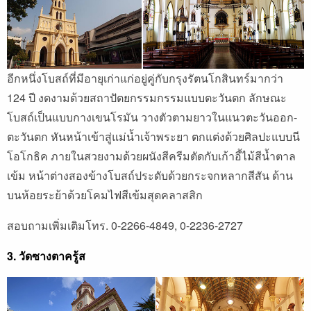
อีกหนึ่งโบสถ์ที่มีอายุเก่าแก่อยู่คู่กับกรุงรัตนโกสินทร์มากว่า
124 ปี งดงามด้วยสถาปัตยกรรมกรรมแบบตะวันตก ลักษณะ
โบสถ์เป็นแบบกางเขนโรมัน วางตัวตามยาวในแนวตะวันออก-
ตะวันตก หันหน้าเข้าสู่แม่น้ำเจ้าพระยา ตกแต่งด้วยศิลปะแบบนี
โอโกธิค ภายในสวยงามด้วยผนังสีครีมตัดกับเก้าอี้ไม้สีน้ำตาล
เข้ม หน้าต่างสองข้างโบสถ์ประดับด้วยกระจกหลากสีสัน ด้าน
บนห้อยระย้าด้วยโคมไฟสีเข้มสุดคลาสสิก
สอบถามเพิ่มเติมโทร. 0-2266-4849, 0-2236-2727
3. วัดซางตาครู้ส