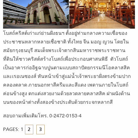
โบสถ์คริสต์เก่าแก่ย่านฝั่งธนฯ ตั้งอยู่ท่ามกลางความเชื่อของ
ประชาชนหลากหลายเชื่อชาติ ทั้งไทย จีน มอญ ญวน โดยใน
สมัยกรุงธนบุรี สมเด็จพระเจ้าตากสินมหาราชพระราชทาน
ที่ดินให้ชาวคริสต์สร้างโบสถ์เพื่อประกอบศาสนพิธี ตัวโบสถ์
เป็นอาคารก่ออิฐฉาบปูนตามแบบสถาปัตยกรรมนีโอคลาสสิค
และเรอเนซองส์ หันหน้าเข้าสู่แม่น้ำเจ้าพระยาฝั่งตรงข้ามปาก
คลองตลาด ภายนอกทาสีครีมและสีแดง เพดานภายในโบสถ์
ค่อนข้างสูง ตกแต่งสวยงามด้วยลวดลายคลาสสิค ฝาผนังด้าน
บนของหน้าต่างทั้งสองข้างประดับด้วยกระจกหลากสี
สอบถามเพิ่มเติมโทร. 0-2472-0153-4
PAGES:
1
2
3