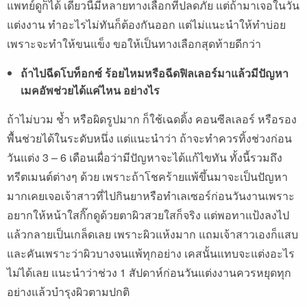
แพทย์ดูก็ได้ เดี๋ยวนี้มีหลายทางเลือกที่ปลดภัย แต่ถ้ามาเจอในวัน
แต่งงาน ทำอะไรไม่ทันก็ต้องกันออก แต่ไม่แนะนำให้ทำบ่อย
เพราะจะทำให้ขนแข็ง ขอให้เป็นทางเลือกสุดท้ายดีกว่า
ถ้าไปฉีดโบท็อกซ์ ร้อยไหมหรือฉีดฟิลเลอร์มาแล้วมีปัญหา
เมคอัพช่วยได้แค่ไหน อย่างไร
ถ้าไม่บวม ช้ำ หรือผิดรูปมาก ก็ใช้เฉดดิ้ง คอนซีลเลอร์ หรือรอง
พื้นช่วยได้ในระดับหนึ่ง แต่แนะนำว่า ถ้าจะทำควรทิ้งช่วงก่อน
วันแต่ง 3 – 6 เดือนเผื่อว่ามีปัญหาจะได้แก้ไขทัน ทั้งนี้รวมถึง
ทรีตเมนต์ต่างๆ ด้วย เพราะถ้าโชคร้ายแพ้ขึ้นมาจะเป็นปัญหา
มากเคยเจอเจ้าสาวที่ไปกินยาหรือทำเลเซอร์ก่อนวันงานเพราะ
อยากให้หน้าใสกิ๊กดูด้วยตาผิวสวยใสก็จริง แต่พอทาแป้งลงไป
แล้วกลายเป็นเกล็ดเลย เพราะผิวแห้งมาก แถมเจ้าสาวเองก็แสบ
และคันเพราะว่าผิวบางจนแพ้ทุกอย่าง เคสนั้นแทบจะแต่งอะไร
ไม่ได้เลย แนะนำว่าช่วง 1 สัปดาห์ก่อนวันแต่งงานควรหยุดทุก
อย่างแล้วบำรุงผิวตามปกติ