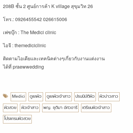
208B ชั้น 2 ศูนย์การค้า K village สุขุมวิท 26
โทร.: 0926455542 026615006
เฟซบุ๊ก :
The Medici clinic
ไอจี : themediciclinic
ติดตามไอเดียและเทคนิคต่างๆเกี่ยวกับงานแต่งงาน
ได้ที่
praewwedding
Medici
ดูแลผิว
ดูแลผิวเจ้าสาว
ปรนนิบัติผิว
ผิวบ่าวสาว
ผิวสวย
ผิวเจ้าสาว
พญ. ชุติมา อัศวอารี
เตรียมผิวเจ้าสาว
โปรแกรมผิวสวย