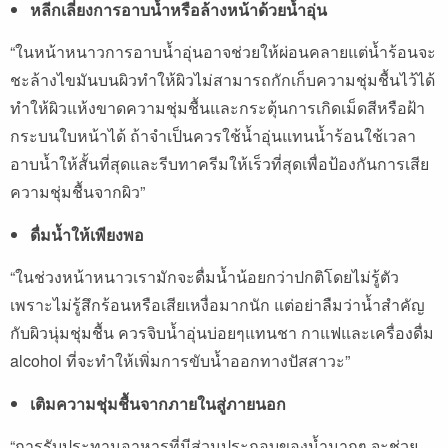
หลีกเลี่ยงการอาบน้ำหรือล้างหน้าด้วยน้ำอุ่น
“ในหน้าหนาวการอาบน้ำอุ่นอาจช่วยให้ผ่อนคลายแต่น้ำร้อนจะ
ชะล้างไขมันบนผิวทำให้ผิวไม่สามารถกักเก็บความชุ่มชื้นไว้ได้
ทำให้ผิวแห้งขาดความชุ่มชื้นและกระตุ้นการเกิดเม็ดสีหรือฝ้า
กระบนใบหน้าได้ ถ้าจำเป็นควรใช้น้ำอุ่นแทนน้ำร้อนใช้เวลา
อาบน้ำให้สั้นที่สุดและรีบทาครีมให้เร็วที่สุดเพื่อป้องกันการเสีย
ความชุ่มชื้นจากผิว”
ดื่มน้ำให้เพียงพอ
“ในช่วงหน้าหนาวเรามักจะดื่มน้ำน้อยกว่าปกติโดยไม่รู้ตัว
เพราะไม่รู้สึกร้อนหรือเสียเหงื่อมากนัก แต่อย่าลืมว่าน้ำสำคัญ
กับผิวนุ่มชุ่มชื้น ควรจิบน้ำอุ่นบ่อยๆแทนชา กาแฟและเครื่องดื่ม
alcohol ที่จะทำให้เพิ่มการขับน้ำออกทางปัสสาวะ”
เติมความชุ่มชื้นจากภายในสู่ภายนอก
“การรับประทานอาหารที่มีส่วนประกอบของน้ำมากๆ จะช่วย