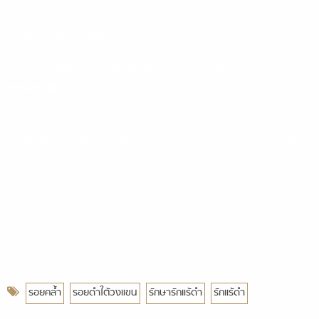
ทำปฏิกิริยากับผิวหนัง อาจทำให้แพ้ มีอาการคัน ระคายเคือง
จนต้องเกาและเป็นแผลตามมา
ทางแก้
เปลี่ยนมาใช้ผลิตภัณฑ์จากธรรมชาติ เช่น สารส้ม
กรรมพันธุ์
ข้อนี้ยีนส์เป็นตัวกำหนด สังเกตได้ว่าส่วนอื่นในร่างกายก็คล้ำ
ตั้งแต่ต้นคอ ขาหนีบ ข้อพับแขนและขา ตาตุ่ม รวมถึงใต้วงแขน
ทางแก้
ใช้รองพื้นในการปกปิด หรือฉายแสง ทำเลเซอร์ เพื่อ
ทำลายเม็ดสีเมลานิน
รอยคล้ำ
รอยดำใต้วงแขน
รักษารักแร้ดำ
รักแร้ดำ