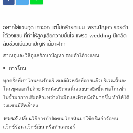
อยากใส่แขนกุด เกาะอก แต่ไม่กล้ายกแขน เพราะปัญหา รอยดำ
ใต้วงแขน ที่ทำให้สูญเสียความมั่นใจ แพรว wedding มีเคล็ด
ลับช่วยเยียวยาปัญหานี้มาฝาก
สาเหตุและวิธีดูแลรักษาปัญหา รอยดำใต้วงแขน
การโกน
ทุกครั้งที่เราโกนขนรักแร้ เซลล์ผิวหนังที่ตายแล้วบริเวณนั้นจะ
โดนขูดออกไปด้วย ผิวหนังบริเวณนั้นเลยบางยิ่งขึ้น พอโกนซ้ำ
ไปซ้ำมาการเสียดสีระหว่างใบมีดและผิวหนังที่มากขึ้น ทำให้ใต้
วงแขนมีสีคล้ำลง
ทางแก้
เปลี่ยนวิธีการกำจัดขน โดยหันมาใช้ครีมกำจัดขน
แว็กซ์ร้อน แว็กซ์เย็น หรือทำเลเซอร์