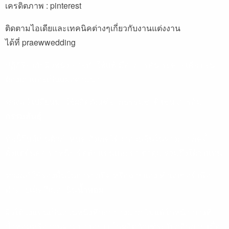
เครดิตภาพ :
pinterest
ติดตามไอเดียและเทคนิคต่างๆเกี่ยวกับงานแต่งงาน
ได้ที่
praewwedding
ปฏิกิริยากับผิวหนัง อาจทำให้แพ้ มีอาการคัน ระคายเคือง จน
ต้องเกาและเป็นแผลตามมา
ทางแก้
เปลี่ยนมาใช้ผลิตภัณฑ์จากธรรมชาติ เช่น สารส้ม
กรรมพันธุ์
ข้อนี้ยีนส์เป็นตัวกำหนด สังเกตได้ว่าส่วนอื่นในร่างกายก็คล้ำ
ตั้งแต่ต้นคอ ขาหนีบ ข้อพับแขนและขา ตาตุ่ม รวมถึงใต้วงแขน
ทางแก้
ใช้รองพื้นในการปกปิด หรือฉายแสง ทำเลเซอร์ เพื่อ
ทำลายเม็ดสีเมลานิน
น้ำหอม
ผิวใต้วงแขนเป็นส่วนหนึ่งที่บอบบางมาก ไม่แพ้ใบหน้า บางที
น้ำหอมหรือส่วนผสมบางอย่าง ในผลิตภัณฑ์ระงับกลิ่นกาย เมื่อ