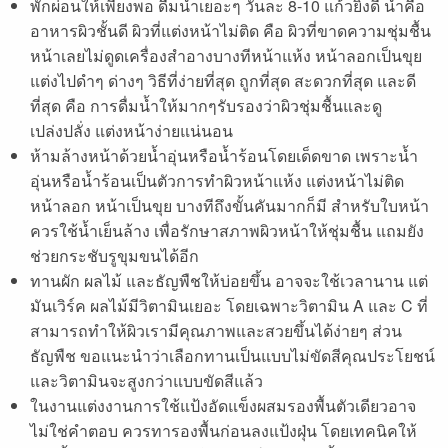
พักผ่อนให้เพียงพอ ดื่มน้ำเยอะๆ วันละ 8-10 แก้วยิ่งดี น้ำคือ
อาหารผิวชั้นดี ผิวที่แต่งหน้าไม่ติด คือ ผิวที่ขาดความชุ่มชื้น
หน้าเลยไม่ดูดเครื่องสำอางบางทีหน้าแห้ง หน้าลอกเป็นขุย
แต่งไปดำๆ ด่างๆ วิธีที่ง่ายที่สุด ถูกที่สุด สะดวกที่สุด และดี
ที่สุด คือ การดื่มน้ำให้มากๆรับรองว่าผิวชุ่มชื้นและดู
เปล่งปลั่ง แต่งหน้าง่ายแน่นอน
ห้ามล้างหน้าด้วยน้ำอุ่นหรือน้ำร้อนโดยเด็ดขาด เพราะน้ำ
อุ่นหรือน้ำร้อนเป็นตัวการทำผิวหน้าแห้ง แต่งหน้าไม่ติด
หน้าลอก หน้าเป็นขุย บางทีถึงขั้นคันมากก็มี สำหรับใบหน้า
ควรใช้น้ำเย็นล้าง เพื่อรักษาสภาพผิวหน้าให้ชุ่มชื้น แถมยัง
ช่วยกระชับรูขุมขนได้อีก
ทานผัก ผลไม้ และธัญพืชให้บ่อยขึ้น อาจจะใช้เวลานาน แต่
มันเวิร์ค ผลไม้มีวิตามินเยอะ โดยเฉพาะวิตามิน A และ C ที่
สามารถทำให้ผิวเรามีคุณภาพและสวยขึ้นได้ง่ายๆ ส่วน
ธัญพืช ขอแนะนำว่าเลือกทานเป็นแบบไม่ขัดสีคุณประโยชน์
และวิตามินจะสูงกว่าแบบขัดสีแล้ว
ในงานแต่งงานการใช้แป้งอัดแข็งผสมรองพื้นตัวเดียวอาจ
ไม่ใช่คำตอบ ควรทารองพื้นก่อนลงแป้งฝุ่น โดยเทคนิคให้