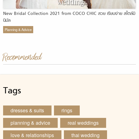
New Bridal Collection 2021 from COCO CHIC สวย เรียบง่าย สไตล์มิ
นิมัล
Planning & Advice
Recommended
Tags
dresses & suits
rings
planning & advice
real weddings
love & relationships
thai wedding