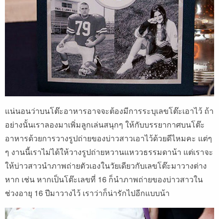
แน่นอนว่าบนโต๊ะอาหารอาจจะต้องมีการระบุเลขโต๊ะเอาไว้ ถ้า
อย่างนั้นเราลองมาเพิ่มลูกเล่นสนุกๆ ให้กับบรรยากาศบนโต๊ะ
อาหารด้วยการวางรูปถ่ายของบ่าวสาวเอาไว้ด้วยดีไหมคะ แต่ๆ
ๆ งานนี้เราไม่ได้ให้วางรูปถ่ายหวานแหววธรรมดาน้า แต่เราจะ
ให้บ่าวสาวนำภาพถ่ายตัวเองในวัยเดียวกับเลขโต๊ะมาวางต่าง
หาก เช่น หากเป็นโต๊ะเลขที่ 16 ก็นำภาพถ่ายของบ่าวสาวใน
ช่วงอายุ 16 ปีมาวางไว้ เราว่าก็น่ารักไปอีกแบบน้า