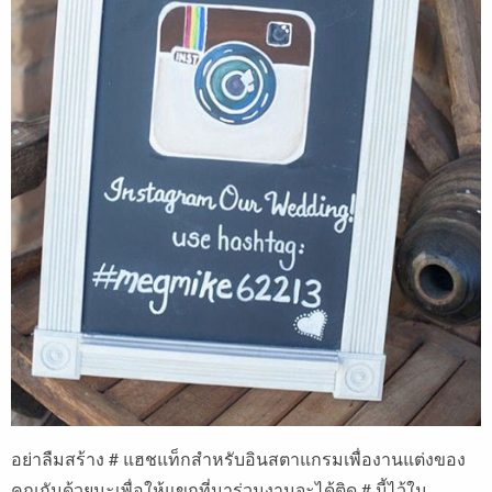
อย่าลืมสร้าง # แฮชแท็กสำหรับอินสตาแกรมเพื่องานแต่งของ
คุณกันด้วยนะเพื่อให้แขกที่มาร่วมงานจะได้ติด # นี้ไว้ใน