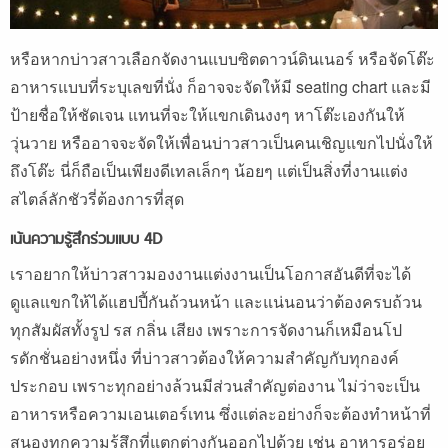
หรือหากบ่าวสาวเลือกจัดงานแบบซิตดาวน์ดินเนอร์ หรือจัดโต๊ะ
อาหารแบบที่ระบุเลขที่นั่ง ก็อาจจะจัดให้มี seating chart และมี
ป้ายชื่อให้ชัดเจน แทนที่จะให้แขกเดินงงๆ หาโต๊ะเองกันให้
วุ่นวาย หรืออาจจะจัดให้เพื่อนบ่าวสาวเป็นคนเชิญแขกไปนั่งให้
ถึงโต๊ะ นี่ก็ถือเป็นเพียงดีเทลเล็กๆ น้อยๆ แต่เป็นสิ่งที่งานแต่ง
สไตล์ลักชัวรี่ต้องการที่สุด
เน้นความรู้สึกร่วมแบบ 4D
เราอยากให้บ่าวสาวมองงานแต่งงานเป็นโอกาสอันดีที่จะได้
ดูแลแขกให้ได้แฮปปี้กันถ้วนหน้า และแน่นอนว่าต้องครบถ้วน
ทุกสัมผัสทั้งรูป รส กลิ่น เสียง เพราะการจัดงานก็เหมือนโป
รดักชั่นอย่างหนึ่ง ที่บ่าวสาวต้องให้ความสำคัญกับทุกองค์
ประกอบ เพราะทุกอย่างล้วนมีส่วนสำคัญต่องาน ไม่ว่าจะเป็น
อาหารหรือความเอนเตอร์เทน ซึ่งแต่ละอย่างก็จะต้องทำหน้าที่
สนองทุกความรู้สึกที่แตกต่างกันออกไปด้วย เช่น อาหารอร่อย