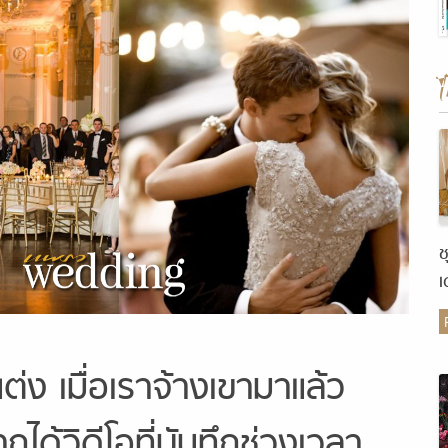
ช
เ
ต
ต่ง เมื่อเราจ้างเขามาแล้ว
ได้วิดีโอที่บันทึกช่วงเวลา