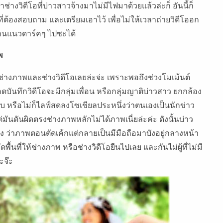
ช่างวิดีโอที่บ่าวสาวจ้างมาไม่มีไฟมาด้วยแล้วล่ะก็ อันนี้ก็
ที่ต้องสอบถาม และเตรียมเอาไว้ เพื่อไม่ให้เวลาถ่ายวิดีโออก
งานแนวดาร์คๆ ไปซะได้
พ
้งช่างภาพและช่างวิดีโอเลยล่ะจ่ะ เพราะพอถึงช่วงโมเม้นต์
บันทึกวิดีโอจะมีกลุ่มเพื่อน หรือกลุ่มญาติบ่าวสาว ยกกล้อง
่บ หรือไม่ก็ไลฟ์สดลงโซเชียลประหนึ่งว่าตนเองเป็นนักข่าว
ต่มันดันผิดตรงช่างภาพหลักไม่ได้ภาพเนี่ยล่ะค่ะ ดังนั้นบ่าว
ลัง ว่าภาพตอนตัดเค้กแต่กลายเป็นมีมือถือมาบังอยู่กลางหน้า
ื้นที่ให้ช่างภาพ หรือช่างวิดีโอยืนไปเลย และกันไม่ผู้ที่ไม่มี
ะจ๊ะ