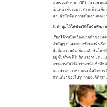
จ่ายรวมกับราคาวิดีโอไปเลย แต่ถ้า
เป็นหน้าที่ของบ่าวสาวแล้วนะจ๊ะ 
มาแล้วมืดตึ้บ กลายเป็นงานแต่ง
5. ทำมุมไว้ให้ช่างวิดีโอบันทึกภา
เรียกได้ว่าเป็นเรื่องปวดหัวของทั
สำคัญๆ กำลังจะกดชัตเตอร์ หรือกด
มือถือมาบดบังกล้องหลักกันให้พรึ
อยู่ ซึ่งจริงๆ ก็ไม่ผิดหรอกนะคะ แ
สาวควรกันไว้ดีกว่ามานั่งเซ็งทีห
ของบ่าวสาว เพราะฉะนั้นจึงควรจัดพ
ส่วนเกี่ยวข้องไปวุ่นวายจะดีที่สุดน