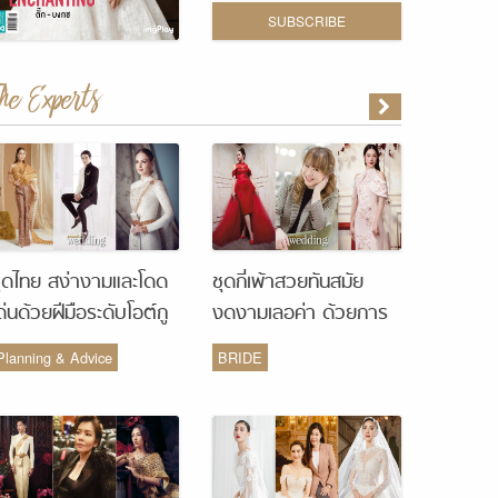
SUBSCRIBE
The Experts
ุดไทย สง่างามและโดด
ชุดกี่เพ้าสวยทันสมัย
ด่นด้วยฝีมือระดับโอต์กู
งดงามเลอค่า ด้วยการ
ูร์ จากห้องเสื้อ Vanus
รังสรรค์จากห้องเสื้อ
Planning & Advice
BRIDE
Couture
Monique Wedding