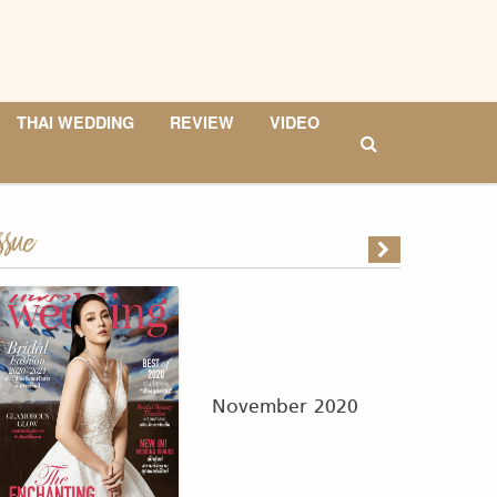
THAI WEDDING
REVIEW
VIDEO
ssue
November 2020