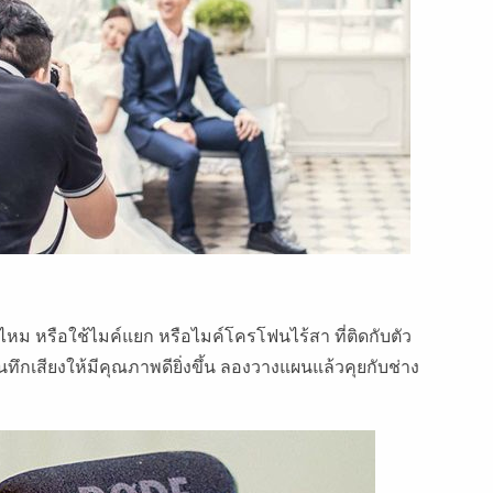
ไหม หรือใช้ไมค์แยก หรือไมค์โครโฟนไร้สา ที่ติดกับตัว
บันทึกเสียงให้มีคุณภาพดียิ่งขึ้น ลองวางแผนแล้วคุยกับช่าง