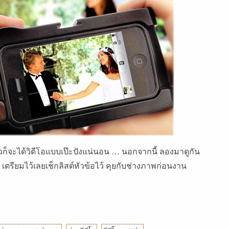
าวก็จะได้วิดีโอแบบเป๊ะปังแน่นอน … นอกจากนี้ ลองมาดูกัน
า
เตรียมไว้เลยเช็กลิสต์หัวข้อไว้ คุยกับช่างภาพก่อนงาน