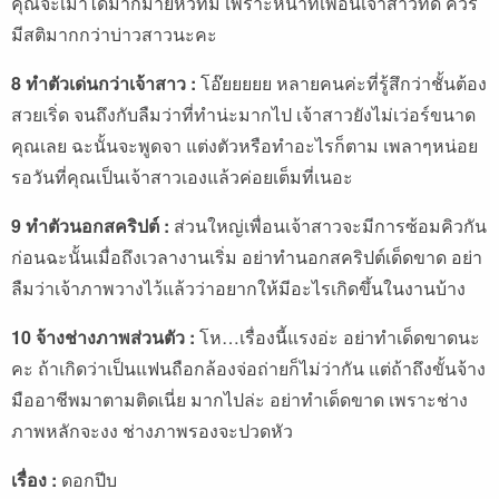
คุณจะเมาได้มากมายหัวทิ่ม เพราะหน้าที่เพื่อนเจ้าสาวที่ดี ควร
มีสติมากกว่าบ่าวสาวนะคะ
8 ทำตัวเด่นกว่าเจ้าสาว :
โอ๊ยยยยย หลายคนค่ะที่รู้สึกว่าชั้นต้อง
สวยเริ่ด จนถึงกับลืมว่าที่ทำน่ะมากไป เจ้าสาวยังไม่เว่อร์ขนาด
คุณเลย ฉะนั้นจะพูดจา แต่งตัวหรือทำอะไรก็ตาม เพลาๆหน่อย
รอวันที่คุณเป็นเจ้าสาวเองแล้วค่อยเต็มที่เนอะ
9 ทำตัวนอกสคริปต์ :
ส่วนใหญ่เพื่อนเจ้าสาวจะมีการซ้อมคิวกัน
ก่อนฉะนั้นเมื่อถึงเวลางานเริ่ม อย่าทำนอกสคริปต์เด็ดขาด อย่า
ลืมว่าเจ้าภาพวางไว้แล้วว่าอยากให้มีอะไรเกิดขึ้นในงานบ้าง
10 จ้างช่างภาพส่วนตัว :
โห…เรื่องนี้แรงอ่ะ อย่าทำเด็ดขาดนะ
คะ ถ้าเกิดว่าเป็นแฟนถือกล้องจ่อถ่ายก็ไม่ว่ากัน แต่ถ้าถึงขั้นจ้าง
มืออาชีพมาตามติดเนี่ย มากไปล่ะ อย่าทำเด็ดขาด เพราะช่าง
ภาพหลักจะงง ช่างภาพรองจะปวดหัว
เรื่อง :
ดอกปีบ