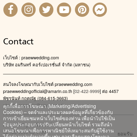
Contact
เว็บไซต์ : praewwedding.com
บริษัท อมรินทร์ คอร์เปอเรชั่นส์ จำกัด (มหาชน)
สนใจลงโฆษณากับเว็บไซต์ praewwedding.com
praewweddingofficial@amarin.co.th
[
02-422-9999
] ต่อ 4457
พัชรนันท์ กฤตณัฐ (084-615-3663)
phatcharanan_kr@amarin.co.th
คุกกี้เพื่อการโฆษณา (Marketing/Advertising
Cookies) – จดจำและประมวลผลข้อมูลที่เกี่ยวข้องกับ
การเข้าเยี่ยมชมหน้าเว็บไซต์ของท่าน เพื่อนำไปใช้เป็น
ข้อมูลประกอบการปรับเปลี่ยนหน้าเว็บไซต์ รวมถึงนำ
ติดต่อแจ้งปัญหาหรือร้องเรียน
เสนอโฆษณาเพื่อการพาณิชย์ให้เหมาะสมกับผู้ใช้งาน
02-422-9999 ต่อ 4180
ยอมรับ
ได้อย่างแม่นยำมากขึ้น เช่น การเลือกแสดงโฆษณา