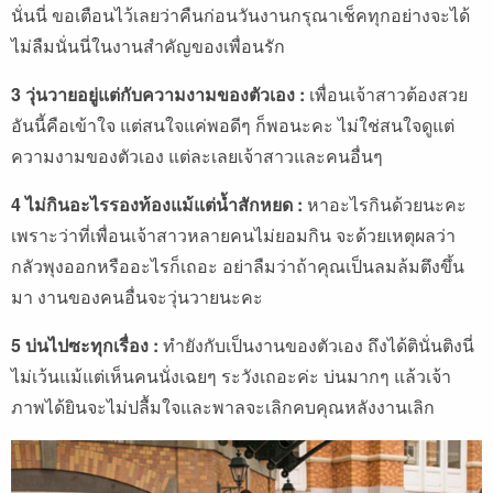
นั่นนี่ ขอเตือนไว้เลยว่าคืนก่อนวันงานกรุณาเช็คทุกอย่างจะได้
ไม่ลืมนั่นนี่ในงานสำคัญของเพื่อนรัก
3 วุ่นวายอยู่แต่กับความงามของตัวเอง :
เพื่อนเจ้าสาวต้องสวย
อันนี้คือเข้าใจ แต่สนใจแค่พอดีๆ ก็พอนะคะ ไม่ใช่สนใจดูแต่
ความงามของตัวเอง แต่ละเลยเจ้าสาวและคนอื่นๆ
4 ไม่กินอะไรรองท้องแม้แต่น้ำสักหยด :
หาอะไรกินด้วยนะคะ
เพราะว่าที่เพื่อนเจ้าสาวหลายคนไม่ยอมกิน จะด้วยเหตุผลว่า
กลัวพุงออกหรืออะไรก็เถอะ อย่าลืมว่าถ้าคุณเป็นลมล้มตึงขึ้น
มา งานของคนอื่นจะวุ่นวายนะคะ
5 บ่นไปซะทุกเรื่อง
:
ทำยังกับเป็นงานของตัวเอง ถึงได้ตินั่นติงนี่
ไม่เว้นแม้แต่เห็นคนนั่งเฉยๆ ระวังเถอะค่ะ บ่นมากๆ แล้วเจ้า
ภาพได้ยินจะไม่ปลื้มใจและพาลจะเลิกคบคุณหลังงานเลิก