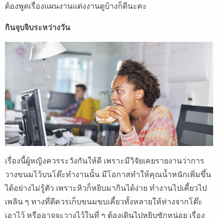
ต้องพูดเรื่องแผนงานแต่งงานดูบ้างก็ดีนะคะ
กินจุบจิบระหว่างวัน
เรื่องนี้ผู้หญิงควรระวังกันให้ดี เพราะมีวิจัยเคยรายงานว่าการ
วางขนมไว้บนโต๊ะทำงานนั้น มีโอกาสทำให้คุณน้ำหนักเพิ่มขึ้น
ได้อย่างไม่รู้ตัว เพราะหิวก็หยิบมากินได้ง่าย ทำงานไปเคี้ยวไป
เพลิน ๆ ทางที่ดีควรเก็บขนมขบเคี้ยวทั้งหลายให้ห่างจากโต๊ะ
เอาไว้ หรืออาจจะวางไว้ในที่ ๆ ต้องเดินไปหยิบซักหน่อย เรื่อง