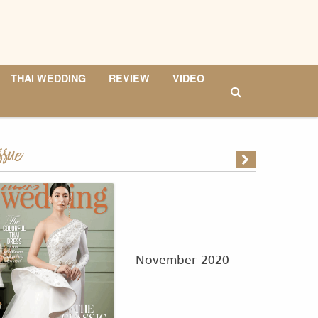
THAI WEDDING
REVIEW
VIDEO
ssue
November 2020