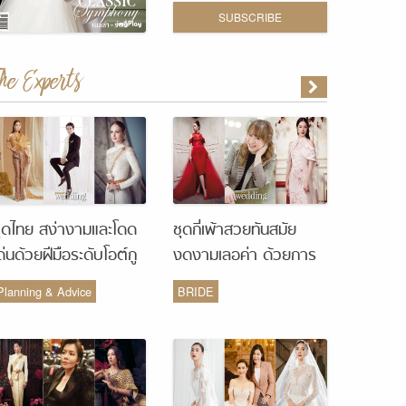
SUBSCRIBE
The Experts
ุดไทย สง่างามและโดด
ชุดกี่เพ้าสวยทันสมัย
ด่นด้วยฝีมือระดับโอต์กู
งดงามเลอค่า ด้วยการ
ูร์ จากห้องเสื้อ Vanus
รังสรรค์จากห้องเสื้อ
Planning & Advice
BRIDE
Couture
Monique Wedding