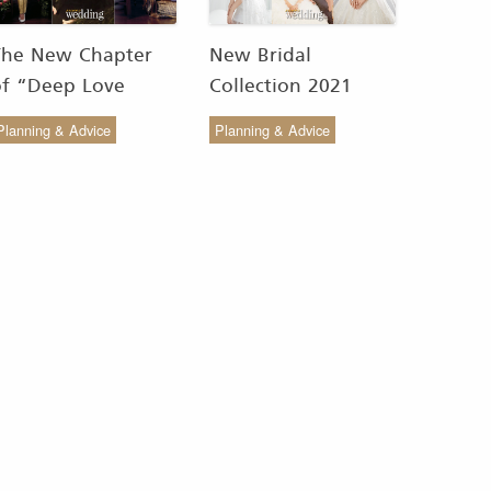
The New Chapter
New Bridal
of “Deep Love
Collection 2021
Wedding Studio” :
from COCO CHIC
Planning & Advice
Planning & Advice
ังสรรค์ผ้าทอของไทยให้
สวย เรียบง่าย สไตล์มินิ
งดงาม
มัล