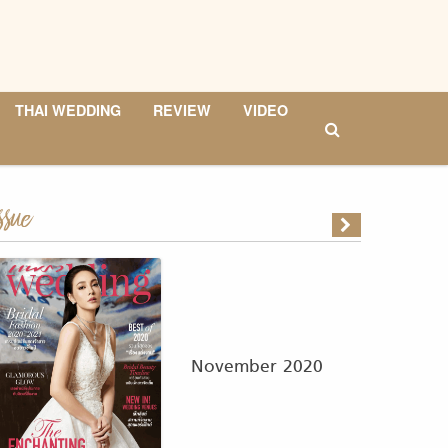
THAI WEDDING
REVIEW
VIDEO
ssue
November 2020