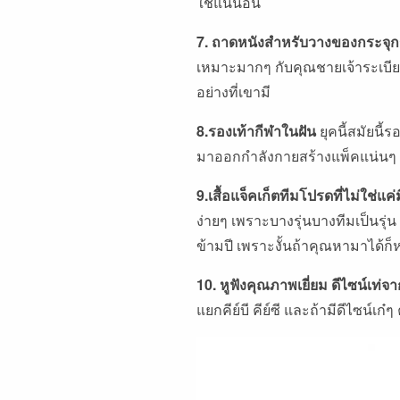
ใช้แน่นอน
7. ถาดหนังสำหรับวางของกระจุ
เหมาะมากๆ กับคุณชายเจ้าระเบีย
อย่างที่เขามี
8.รองเท้ากีฬาในฝัน
ยุคนี้สมัยนี้
มาออกกำลังกายสร้างแพ็คแน่นๆ 
9.เสื้อแจ็คเก็ตทีมโปรดที่ไม่ใช่แค่
ง่ายๆ เพราะบางรุ่นบางทีมเป็นรุ่น
ข้ามปี เพราะงั้นถ้าคุณหามาได้ก
10. หูฟังคุณภาพเยี่ยม ดีไซน์เท่จ
แยกคีย์บี คีย์ซี และถ้ามีดีไซน์เก๋