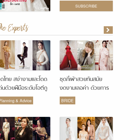
SUBSCRIBE
The Experts
ุดไทย สง่างามและโดด
ชุดกี่เพ้าสวยทันสมัย
ด่นด้วยฝีมือระดับโอต์กู
งดงามเลอค่า ด้วยการ
ูร์ จากห้องเสื้อ Vanus
รังสรรค์จากห้องเสื้อ
Planning & Advice
BRIDE
Couture
Monique Wedding