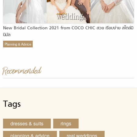
New Bridal Collection 2021 from COCO CHIC สวย เรียบง่าย สไตล์มิ
นิมัล
Planning & Advice
Recommended
Tags
dresses & suits
rings
planning & advice
real weddings