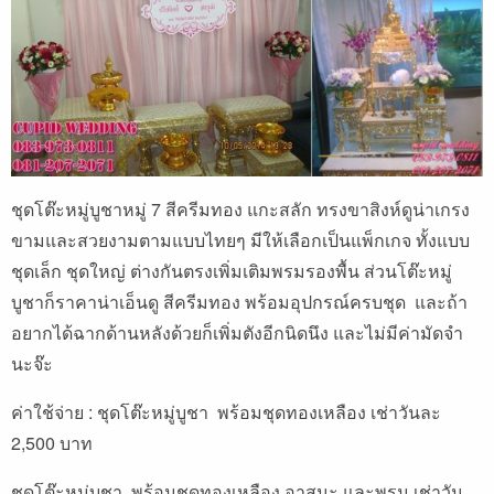
ชุดโต๊ะหมู่บูชาหมู่ 7 สีครีมทอง แกะสลัก ทรงขาสิงห์ดูน่าเกรง
ขามและสวยงามตามแบบไทยๆ มีให้เลือกเป็นแพ็กเกจ ทั้งแบบ
ชุดเล็ก ชุดใหญ่ ต่างกันตรงเพิ่มเติมพรมรองพื้น ส่วนโต๊ะหมู่
บูชาก็ราคาน่าเอ็นดู สีครีมทอง พร้อมอุปกรณ์ครบชุด และถ้า
อยากได้ฉากด้านหลังด้วยก็เพิ่มตังอีกนิดนึง และไม่มีค่ามัดจำ
นะจ๊ะ
ค่าใช้จ่าย : ชุดโต๊ะหมู่บูชา พร้อมชุดทองเหลือง เช่าวันละ
2,500 บาท
ชุดโต๊ะหมู่บูชา พร้อมชุดทองเหลือง อาสนะ และพรม เช่าวัน