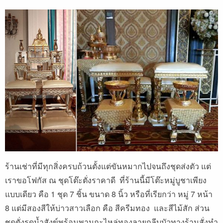
ร้านเช่าที่มีทุกสิ่งครบถ้วนตั้งแต่ขันหมากไปจนถึงชุดส่งตัว แต่
เราขอโฟกัส ณ ชุดโต๊ะตั่งราคาดี ที่ร้านนี้มีโต๊ะหมู่บูชาเพียง
แบบเดียว คือ 1 ชุด 7 ชิ้น ขนาด 8 นิ้ว หรือที่เรียกว่า หมู่ 7 หน้า
8 แต่มีสองสีให้บ่าวสาวเลือก คือ สีครีมทอง และสีไม้สัก ส่วน
ชุดตั่งรดน้ำสังข์พร้อมพานกะไหล่ทองลายกลีบบัวทางร้านสั่งทำ