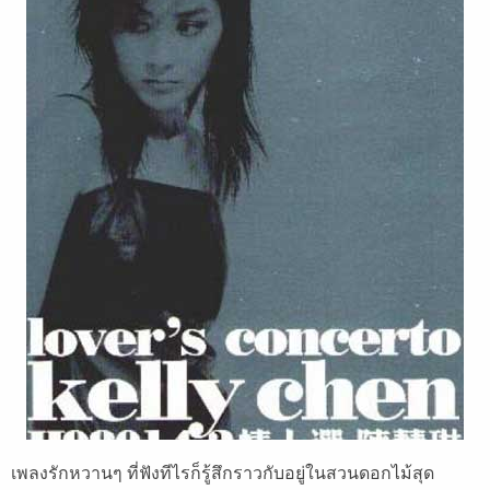
เพลงรักหวานๆ ที่ฟังทีไรก็รู้สึกราวกับอยู่ในสวนดอกไม้สุด