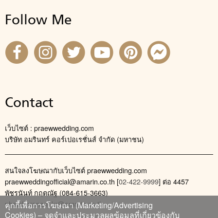
Follow Me
Contact
เว็บไซต์ : praewwedding.com
บริษัท อมรินทร์ คอร์เปอเรชั่นส์ จำกัด (มหาชน)
สนใจลงโฆษณากับเว็บไซต์ praewwedding.com
praewweddingofficial@amarin.co.th
[
02-422-9999
] ต่อ 4457
พัชรนันท์ กฤตณัฐ (084-615-3663)
phatcharanan_kr@amarin.co.th
คุกกี้เพื่อการโฆษณา (Marketing/Advertising
Cookies) – จดจำและประมวลผลข้อมูลที่เกี่ยวข้องกับ