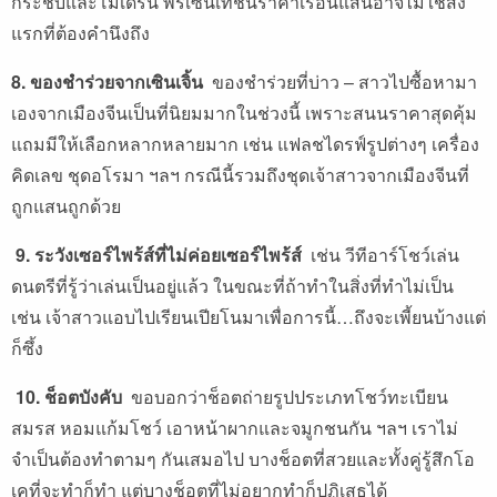
กระชับและโมเดิร์น พรีเซ็นเทชั่นราคาเรือนแสนอาจไม่ใช่สิ่ง
แรกที่ต้องคำนึงถึง
8. ของชำร่วยจากเซินเจิ้น
ของชำร่วยที่บ่าว – สาวไปซื้อหามา
เองจากเมืองจีนเป็นที่นิยมมากในช่วงนี้ เพราะสนนราคาสุดคุ้ม
แถมมีให้เลือกหลากหลายมาก เช่น แฟลชไดรฟ์รูปต่างๆ เครื่อง
คิดเลข ชุดอโรมา ฯลฯ กรณีนี้รวมถึงชุดเจ้าสาวจากเมืองจีนที่
ถูกแสนถูกด้วย
9. ระวังเซอร์ไพร้ส์ที่ไม่ค่อยเซอร์ไพร้ส์
เช่น วีทีอาร์โชว์เล่น
ดนตรีที่รู้ว่าเล่นเป็นอยู่แล้ว ในขณะที่ถ้าทำในสิ่งที่ทำไม่เป็น
เช่น เจ้าสาวแอบไปเรียนเปียโนมาเพื่อการนี้…ถึงจะเพี้ยนบ้างแต่
ก็ซึ้ง
10. ช็อตบังคับ
ขอบอกว่าช็อตถ่ายรูปประเภทโชว์ทะเบียน
สมรส หอมแก้มโชว์ เอาหน้าผากและจมูกชนกัน ฯลฯ เราไม่
จำเป็นต้องทำตามๆ กันเสมอไป บางช็อตที่สวยและทั้งคู่รู้สึกโอ
เคที่จะทำก็ทำ แต่บางช็อตที่ไม่อยากทำก็ปฏิเสธได้