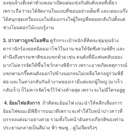
ลงทุนจ้างดีเจค่าตัวแพงมาเปิดแผ่นแข่งกับผับดังเลยทีเดียว
เพราะถือว่าจะได้จัดงานในแบบที่ชอบอย่างเต็มที่ และเดอะแก๊ง
ได้สนุกสุดเหวี่ยงแบบไม่ต้องเกรงใจผู้ใหญ่ที่ทยอยกลับไปตั้งแต่
ช่วงโยนดอกไม้แบบรู้งาน
3. บ่าวสาวถูกขโมยซีน
คู่รักกระเป๋าหนักที่คิดจะทุ่มทุนจ้าง
ดารานักร้องยอดนิยมมาโชว์ในงาน ขอให้จัดซีเควนซ์ดีๆ และ
คำนึงถึงธรรมชาติของแขกด้วย เช่น คนดังที่มีแฟนคลับเยอะ
มากไม่ควรจัดให้ขึ้นโชว์กลางพิธีการ เพราะอาจเกิดเหตุการณ์
แขกตามกรี๊ดคนดังออกไปข้างนอกจนไม่เหลือใครอยู่ร่วมพิธี
ต่อ และในทางกลับกันถ้างานของเรามีแต่แขกผู้ใหญ่ (มาเร็ว
กลับเร็ว) ก็ไม่ควรจัดโชว์ไว้ช่วงท้ายสุด เพราะจะไม่มีใครอยู่ดู
4. ย้อมไฟอลังการ
ถ้าคิดจะย้อมไฟ แนะนำให้หลีกเลี่ยงการ
ย้อมไฟขณะมีพิธีการบนเวทีเพราะจะทำให้ใบหน้าบ่าวสาวที่
บรรจงแต่งมาอย่างสวย รวมทั้งใบหน้าอันทรงเกียรติของท่าน
ประธานกลายเป็นสีม่วง ฟ้า ชมพู…ดูไม่จืดจริงๆ