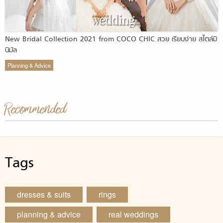
New Bridal Collection 2021 from COCO CHIC สวย เรียบง่าย สไตล์มิ
นิมัล
Planning & Advice
Recommended
Tags
dresses & suits
rings
planning & advice
real weddings