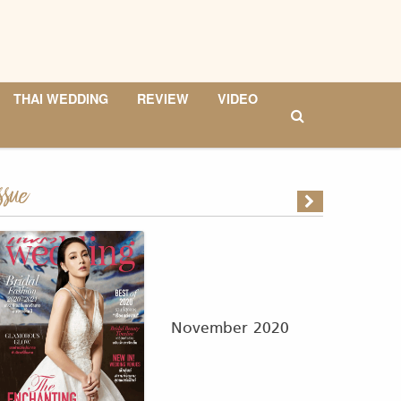
THAI WEDDING
REVIEW
VIDEO
ssue
November 2020