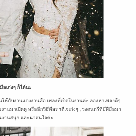
มือเก่งๆ ก็ได้นะ
นานให้กับงานแต่งงานคือ เพลงที่เปิดในงานค่ะ ลองหาเพลงดีๆ
านมาเปิดดู หรืออีกวิธีคือหาดีเจเก่งๆ , วงดนตรีที่มีฝีมือมา
นงานสนุก และน่าสนใจค่ะ