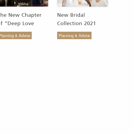
The New Chapter
New Bridal
of “Deep Love
Collection 2021
Wedding Studio” :
from COCO CHIC
Planning & Advice
Planning & Advice
ังสรรค์ผ้าทอของไทยให้
สวย เรียบง่าย สไตล์มินิ
งดงาม
มัล