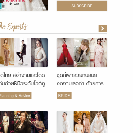
SUBSCRIBE
The Experts
ุดไทย สง่างามและโดด
ชุดกี่เพ้าสวยทันสมัย
ด่นด้วยฝีมือระดับโอต์กู
งดงามเลอค่า ด้วยการ
ูร์ จากห้องเสื้อ Vanus
รังสรรค์จากห้องเสื้อ
Planning & Advice
BRIDE
Couture
Monique Wedding