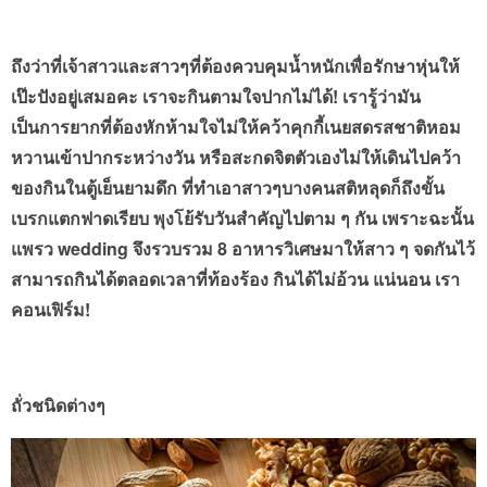
ถึงว่าที่เจ้าสาวและสาวๆที่ต้องควบคุมน้ำหนักเพื่อรักษาหุ่นให้
เป๊ะปังอยู่เสมอคะ เราจะกินตามใจปากไม่ได้! เรารู้ว่ามัน
เป็นการยากที่ต้องหักห้ามใจไม่ให้คว้าคุกกี้เนยสดรสชาติหอม
หวานเข้าปากระหว่างวัน หรือสะกดจิตตัวเองไม่ให้เดินไปคว้า
ของกินในตู้เย็นยามดึก ที่ทำเอาสาวๆบางคนสติหลุดก็ถึงขั้น
เบรกแตกฟาดเรียบ พุงโย้รับวันสำคัญไปตาม ๆ กัน เพราะฉะนั้น
แพรว wedding จึงรวบรวม 8 อาหารวิเศษมาให้สาว ๆ จดกันไว้
สามารถกินได้ตลอดเวลาที่ท้องร้อง กินได้ไม่อ้วน แน่นอน เรา
คอนเฟิร์ม!
ถั่วชนิดต่างๆ