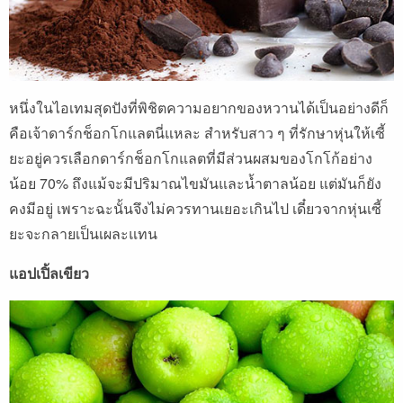
หนึ่งในไอเทมสุดปังที่พิชิตความอยากของหวานได้เป็นอย่างดีก็
คือเจ้าดาร์กช็อกโกแลตนี่แหละ สำหรับสาว ๆ ที่รักษาหุ่นให้เซี้
ยะอยู่ควรเลือกดาร์กช็อกโกแลตที่มีส่วนผสมของโกโก้อย่าง
น้อย 70% ถึงแม้จะมีปริมาณไขมันและน้ำตาลน้อย แต่มันก็ยัง
คงมีอยู่ เพราะฉะนั้นจึงไม่ควรทานเยอะเกินไป เดี๋ยวจากหุ่นเซี้
ยะจะกลายเป็นเผละแทน
แอปเปิ้ลเขียว