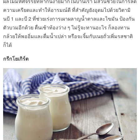
ผลไม้มหัศจรรย์ที่หากินง่ายมากในบ้านเรา มีส่วนช่วยในการลด
ความเครียดและทำให้อารมณ์ดี ที่สำคัญยังอุดมไปด้วยวิตามิ
นบี 1 และบี 2 ที่ช่วยเร่งการเผาผลาญน้ำตาลและไขมัน ป้องกัน
ตัวบวมอีกด้วย ตื่นเช้าท้องว่าง ๆ ไม่รู้จะทานอะไร ก็ลองทาน
กล้วยให้พออิ่มและดื่มน้ำเปล่า หรือจะจิ้มกับเนยถั่วเพิ่มรสชาติ
ก็ได้
กรีกโยเกิร์ต