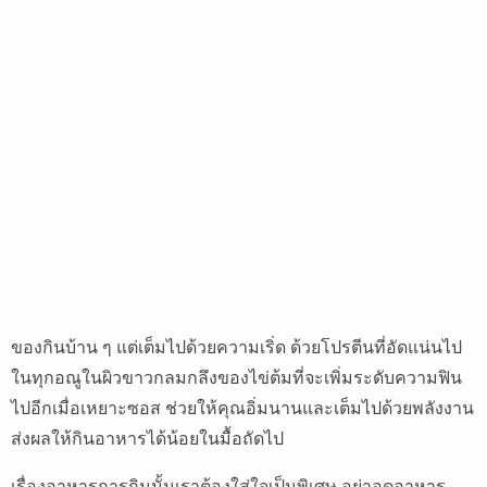
ของกินบ้าน ๆ แต่เต็มไปด้วยความเริ่ด ด้วยโปรตีนที่อัดแน่นไป
ในทุกอณูในผิวขาวกลมกลึงของไข่ต้มที่จะเพิ่มระดับความฟิน
ไปอีกเมื่อเหยาะซอส ช่วยให้คุณอิ่มนานและเต็มไปด้วยพลังงาน
ส่งผลให้กินอาหารได้น้อยในมื้อถัดไป
เรื่องอาหารการกินนั้นเราต้องใส่ใจเป็นพิเศษ อย่าอดอาหาร