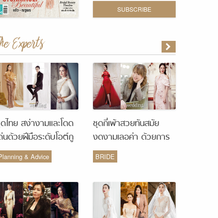
SUBSCRIBE
The Experts
ุดไทย สง่างามและโดด
ชุดกี่เพ้าสวยทันสมัย
ด่นด้วยฝีมือระดับโอต์กู
งดงามเลอค่า ด้วยการ
ูร์ จากห้องเสื้อ Vanus
รังสรรค์จากห้องเสื้อ
Planning & Advice
BRIDE
Couture
Monique Wedding