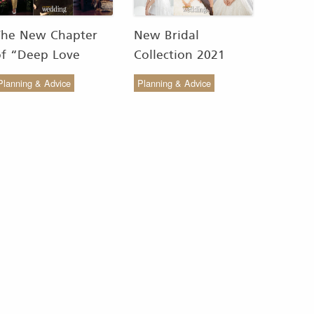
The New Chapter
New Bridal
of “Deep Love
Collection 2021
Wedding Studio” :
from COCO CHIC
Planning & Advice
Planning & Advice
ังสรรค์ผ้าทอของไทยให้
สวย เรียบง่าย สไตล์มินิ
งดงาม
มัล