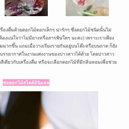
ื่องดื่มด้วยดอกไม้ดอกเล็กๆ น่ารักๆ ซึ่งดอกไม้ชนิดนั้นไม่
่ต้องแน่ใจว่าไม่มียางหรือสารพิษใดๆ นะคะ) เพราะเราเพียง
าดื่มมากขึ้น แถมเมื่อวางเรียงรายกันอยู่บนโต๊ะหรือบนถาด ก็ยัง
ห้กับบรรยากาศในงานแต่งงานของบ่าวสาวได้ด้วย โดยบ่าวสาว
เดียวกับเครื่องดื่ม หรือจะเลือกดอกไม้ที่มีกลิ่นหอมเพื่อช่วย
ช่อดอกไม้สไตล์มินิมอล