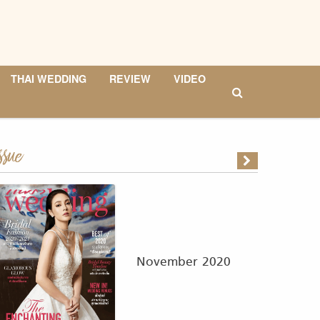
THAI WEDDING
REVIEW
VIDEO
ssue
November 2020