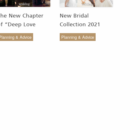
The New Chapter
New Bridal
of “Deep Love
Collection 2021
Wedding Studio” :
from COCO CHIC
Planning & Advice
Planning & Advice
ังสรรค์ผ้าทอของไทยให้
สวย เรียบง่าย สไตล์มินิ
งดงาม
มัล