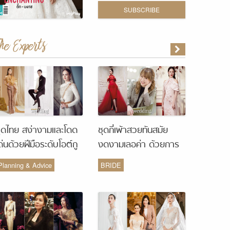
SUBSCRIBE
The Experts
ุดไทย สง่างามและโดด
ชุดกี่เพ้าสวยทันสมัย
ด่นด้วยฝีมือระดับโอต์กู
งดงามเลอค่า ด้วยการ
ูร์ จากห้องเสื้อ Vanus
รังสรรค์จากห้องเสื้อ
Planning & Advice
BRIDE
Couture
Monique Wedding