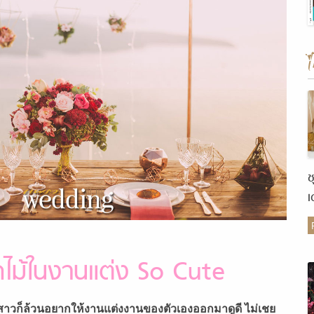
ช
เ
ต
กไม้ในงานแต่ง So Cute
่าวสาวก็ล้วนอยากให้งานแต่งงานของตัวเองออกมาดูดี ไม่เชย