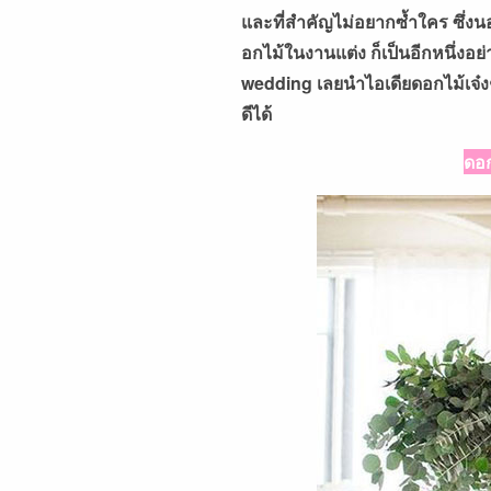
และที่สำคัญไม่อยากซ้ำใคร ซึ่ง
อกไม้ในงานแต่ง ก็เป็นอีกหนึ่งอ
wedding เลยนำไอเดียดอกไม้เจ๋งๆ 
ดีได้
ดอก