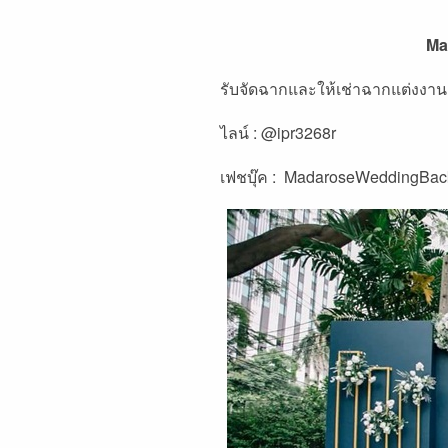
Ma
รับจัดฉากและให้เช่าฉากแต่งงาน
ไลน์ : @ipr3268r
เฟชบุ๊ค :
MadaroseWeddingBac