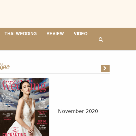
THAI WEDDING
REVIEW
VIDEO
ssue
November 2020