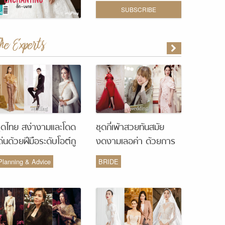
SUBSCRIBE
The Experts
ุดไทย สง่างามและโดด
ชุดกี่เพ้าสวยทันสมัย
ด่นด้วยฝีมือระดับโอต์กู
งดงามเลอค่า ด้วยการ
ูร์ จากห้องเสื้อ Vanus
รังสรรค์จากห้องเสื้อ
Planning & Advice
BRIDE
Couture
Monique Wedding