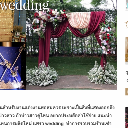
ช
เ
ต
เป็นสำหรับงานแต่งงานพอสมควร เพราะเป็นสิ่งที่แสดงออกถึง
บ่าวสาว ถ้าบ่าวสาวคู่ไหน อยากประหยัดค่าใช้จ่าย แนะนำ
ๆ แทนการผลิตใหม่
แพรว wedding ทำการรวบรวมร้านเช่า