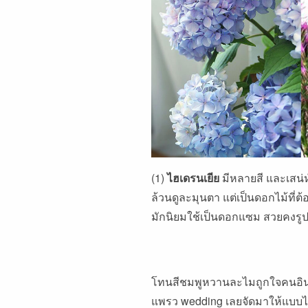
(1)
ไฮเดรนเยีย
มีหลายสี และเสน่ห
ล้วนดูละมุนตา แต่เป็นดอกไม้ที่ต้
มักนิยมใช้เป็นดอกแซม สวยคงรู
โทนสีชมพูหวานละไมถูกใจคนอินเ
แพรว wedding เลยจัดมาให้แบบไล่เ