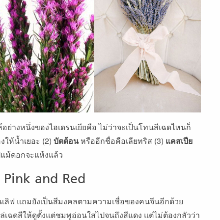
์อย่างหนึ่งของไฮเดรนเยียคือ ไม่ว่าจะเป็นโทนสีเฉดไหนก็
องให้น้ำเยอะ (2)
บัตต้อน
หรืออีกชื่อคือเลียทริส (3)
แคสเปีย
ปแม้ดอกจะแห้งแล้ว
Pink and Red
ลิฟ แถมยังเป็นสีมงคลตามความเชื่อของคนจีนอีกด้วย
ฉดสีให้ดูตั้งแต่ชมพูอ่อนใสไปจนถึงสีแดง แต่ไม่ต้องกลัวว่า