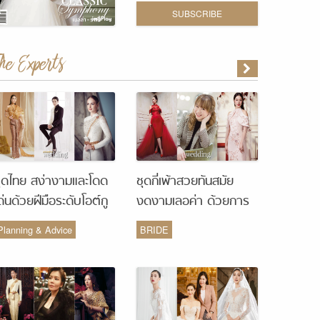
SUBSCRIBE
The Experts
ุดไทย สง่างามและโดด
ชุดกี่เพ้าสวยทันสมัย
ด่นด้วยฝีมือระดับโอต์กู
งดงามเลอค่า ด้วยการ
ูร์ จากห้องเสื้อ Vanus
รังสรรค์จากห้องเสื้อ
Planning & Advice
BRIDE
Couture
Monique Wedding