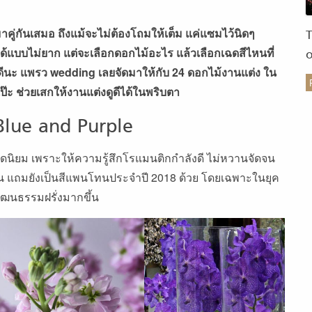
คู่กันเสมอ ถึงแม้จะไม่ต้องโถมให้เต็ม แค่แซมไว้นิดๆ
ได้แบบไม่ยาก แต่จะเลือกดอกไม้อะไร แล้วเลือกเฉดสีไหนที่
ดีนะ แพรว wedding เลยจัดมาให้กับ 24 ดอกไม้งานแต่ง ใน
ตัวเป๊ะ ช่วยเสกให้งานแต่งดูดีได้ในพริบตา
ร
Blue and Purple
ยอดนิยม เพราะให้ความรู้สึกโรแมนติกกำลังดี ไม่หวานจัดจน
กัน แถมยังเป็นสีแพนโทนประจำปี 2018 ด้วย โดยเฉพาะในยุค
บวัฒนธรรมฝรั่งมากขึ้น