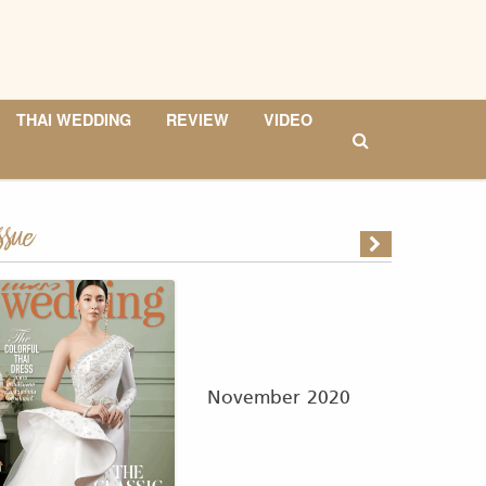
THAI WEDDING
REVIEW
VIDEO
ssue
November 2020