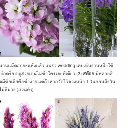
้นานแม้ดอกจะแห้งแล้ว แพรว wedding เคยเห็นงานหนึ่งใช้
บ็กดร็อป ดูสวยเด่นไม่ซ้ำใครเลยทีเดียว (2)
สต๊อก
มีหลายสี
ข้อเสียคือช้ำง่าย แต่ถ้าหากจัดไว้ล่วงหน้า 1 วันก่อนถึงวัน
ม้สีม่วง (
แวนด้า
)