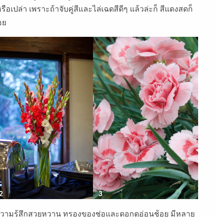
ือเปล่า เพราะถ้าจับคู่สีและไล่เฉดสีดีๆ แล้วล่ะก็ สีแดงสดก็
อย
้ความรู้สึกสวยหวาน ทรองของช่อและดอกดูอ่อนช้อย มีหลาย