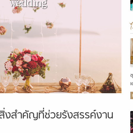
ช
เ
ต
ิ่งสำคัญที่ช่วยรังสรรค์งาน