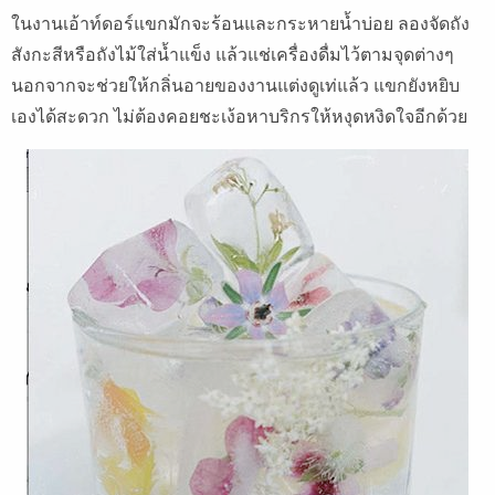
ในงานเอ้าท์ดอร์แขกมักจะร้อนและกระหายน้ำบ่อย ลองจัดถัง
สังกะสีหรือถังไม้ใส่น้ำแข็ง แล้วแช่เครื่องดื่มไว้ตามจุดต่างๆ
นอกจากจะช่วยให้กลิ่นอายของงานแต่งดูเท่แล้ว แขกยังหยิบ
เองได้สะดวก ไม่ต้องคอยชะเง้อหาบริกรให้หงุดหงิดใจอีกด้วย