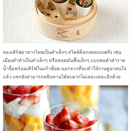
ลองเสิร์ฟอาหารไทยเป็นคำเล็กๆ สไตล์ค็อกเทลแบบฝรั่ง เช่น
เมี่ยงคำทำเป็นคำเล็กๆ หรือทอดมันชิ้นเล็กๆ แบบพอดำคำราด
น้ำจิ้มพร้อมเสิร์ฟในแก้วช็อต นอกจากที่จะทำให้งานดูน่าสนใจ
แล้ว แขกยังสามารถหยิบทานได้สะดวกไม่เลอะเทอะอีกด้วย