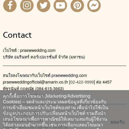
Contact
เว็บไซต์ : praewwedding.com
บริษัท อมรินทร์ คอร์เปอเรชั่นส์ จำกัด (มหาชน)
สนใจลงโฆษณากับเว็บไซต์ praewwedding.com
praewweddingofficial@amarin.co.th
[
02-422-9999
] ต่อ 4457
พัชรนันท์ กฤตณัฐ (084-615-3663)
phatcharanan_kr@amarin.co.th
คุกกี้เพื่อการโฆษณา (Marketing/Advertising
Cookies) – จดจำและประมวลผลข้อมูลที่เกี่ยวข้องกับ
การเข้าเยี่ยมชมหน้าเว็บไซต์ของท่าน เพื่อนำไปใช้เป็น
ข้อมูลประกอบการปรับเปลี่ยนหน้าเว็บไซต์ รวมถึงนำ
ติดต่อแจ้งปัญหาหรือร้องเรียน
เสนอโฆษณาเพื่อการพาณิชย์ให้เหมาะสมกับผู้ใช้งาน
02-422-9999 ต่อ 4180
ยอมรับ
ได้อย่างแม่นยำมากขึ้น เช่น การเลือกแสดงโฆษณา
(จันทร์ – ศุกร์ เวลา 09.00 – 18.00 น)