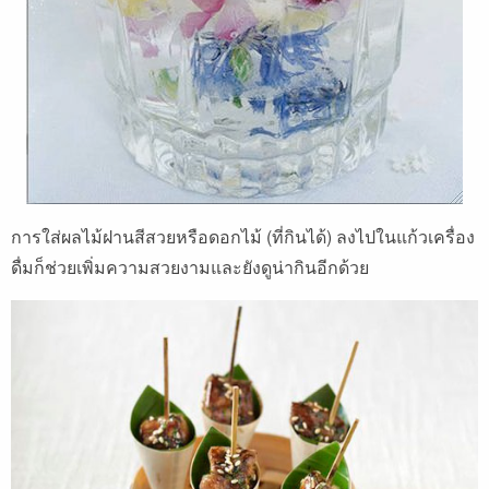
การใส่ผลไม้ฝานสีสวยหรือดอกไม้ (ที่กินได้) ลงไปในแก้วเครื่อง
ดื่มก็ช่วยเพิ่มความสวยงามและยังดูน่ากินอีกด้วย