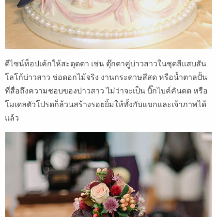
ดีไซน์ท็อปเค้กให้สะดุดตา เช่น ตุ๊กตาคู่บ่าวสาวในชุดสีแสบสัน
โลโก้บ่าวสาว ช่อดอกไม้จริง งานกระดาษสีสด หรือน้ำตาลปั้น
ที่สื่อถึงความชอบของบ่าวสาว ไม่ว่าจะเป็น บิ๊กไบค์คันดต หรือ
โมเดลตัวโปรดก็ล้วนสร้างรอยยิ้มให้ทั้งกับแขกและเจ้าภาพได้
แล้ว