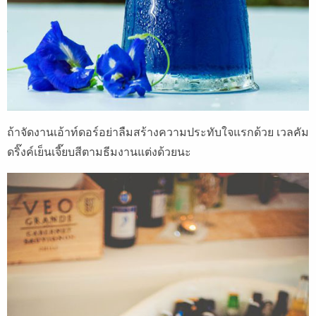
ถ้าจัดงานเอ้าท์ดอร์อย่าลืมสร้างความประทับใจแรกด้วย เวลคัม
ดริ๊งค์เย็นเจี๊ยบสีตามธีมงานแต่งด้วยนะ