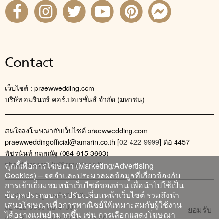
Contact
เว็บไซต์ : praewwedding.com
บริษัท อมรินทร์ คอร์เปอเรชั่นส์ จำกัด (มหาชน)
สนใจลงโฆษณากับเว็บไซต์ praewwedding.com
praewweddingofficial@amarin.co.th
[
02-422-9999
] ต่อ 4457
พัชรนันท์ กฤตณัฐ (084-615-3663)
phatcharanan_kr@amarin.co.th
คุกกี้เพื่อการโฆษณา (Marketing/Advertising
Cookies) – จดจำและประมวลผลข้อมูลที่เกี่ยวข้องกับ
การเข้าเยี่ยมชมหน้าเว็บไซต์ของท่าน เพื่อนำไปใช้เป็น
ข้อมูลประกอบการปรับเปลี่ยนหน้าเว็บไซต์ รวมถึงนำ
ติดต่อแจ้งปัญหาหรือร้องเรียน
เสนอโฆษณาเพื่อการพาณิชย์ให้เหมาะสมกับผู้ใช้งาน
02-422-9999 ต่อ 4180
ยอมรับ
ได้อย่างแม่นยำมากขึ้น เช่น การเลือกแสดงโฆษณา
(จันทร์ – ศุกร์ เวลา 09.00 – 18.00 น)