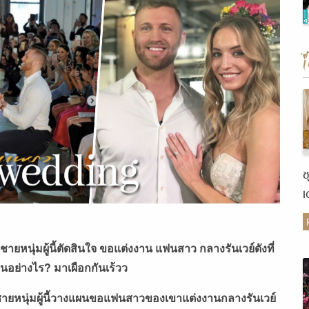
ช
เ
ต
่อชายหนุ่มผู้นี้ตัดสินใจ ขอแต่งงาน แฟนสาว กลางรันเวย์ดังที่
็นอย่างไร
?
มาเผือกกันเร้วว
อชายหนุ่มผู้นี้วางแผนขอแฟนสาวของเขาแต่งงานกลางรันเวย์