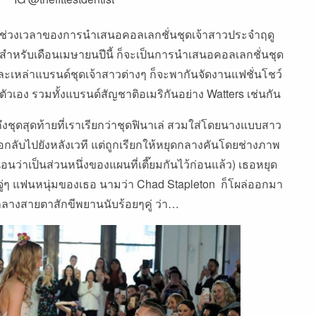
นช่วงเวลาของการนำเสนอคอลเลกชั่นชุดเจ้าสาวประจำฤดู
าสำหรับเดือนเมษายนปีนี้
ก็จะเป็นการนำเสนอคอลเลกชั่นชุด
ละเหล่าแบรนด์ชุดเจ้าสาวต่างๆ
ก็จะพากันจัดงานแฟชั่นโชว์
ตัวเอง
รวมทั้งแบรนด์สัญชาติอเมริกันอย่าง
Watters
เช่นกัน
ชุดสุดท้ายที่เราเรียกว่าชุดฟินาเล่
สวมใส่โดยนางแบบสาว
่อกลับไปยังหลังเวที
แต่ถูกเรียกให้หยุดกลางคันโดยช่างภาพ
นอนว่าเป็นส่วนหนึ่งของแผนที่เตี๊ยมกันไว้ก่อนแล้ว
)
เธอหยุด
จู่ๆ
แฟนหนุ่มของเธอ
นามว่า
Chad Stapleton
ก็โผล่ออกมา
ลางสายตาสักขีพยานนับร้อยๆคู่
ว่า
…