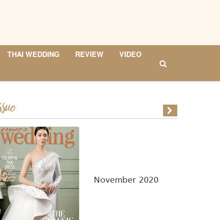
THAI WEDDING
REVIEW
VIDEO
ssue
November 2020