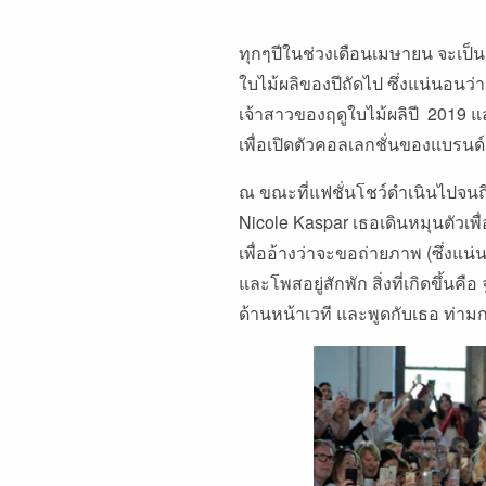
ทุกๆปีในช่วงเดือนเมษายน
จะเป็
ใบไม้ผลิของปีถัดไป
ซึ่งแน่นอนว่
เจ้าสาวของฤดูใบไม้ผลิปี
2019
แ
เพื่อเปิดตัวคอลเลกชั่นของแบรนด์
ณ
ขณะที่แฟชั่นโชว์ดำเนินไปจนถึง
Nicole Kaspar
เธอเดินหมุนตัวเพื
เพื่ออ้างว่าจะขอถ่ายภาพ
(
ซึ่งแน่
และโพสอยู่สักพัก
สิ่งที่เกิดขึ้นคือ
ด้านหน้าเวที
และพูดกับเธอ
ท่ามก