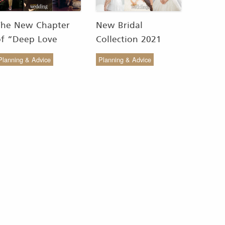
The New Chapter
New Bridal
of “Deep Love
Collection 2021
Wedding Studio” :
from COCO CHIC
Planning & Advice
Planning & Advice
ังสรรค์ผ้าทอของไทยให้
สวย เรียบง่าย สไตล์มินิ
งดงาม
มัล