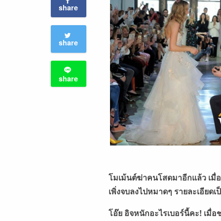
share
share
share
โมเม้นต์ฆ่าคนโสดมาอีกแล้ว
เมื
เพิ่งจบลงไปหมาดๆ
รายละเอียดเป
โอ๊ย
อิจหนักอะไรเบอร์นี้คะ
!
เมื่