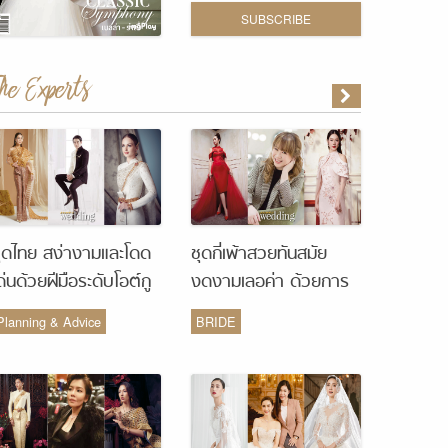
SUBSCRIBE
The Experts
ุดไทย สง่างามและโดด
ชุดกี่เพ้าสวยทันสมัย
ด่นด้วยฝีมือระดับโอต์กู
งดงามเลอค่า ด้วยการ
ูร์ จากห้องเสื้อ Vanus
รังสรรค์จากห้องเสื้อ
Planning & Advice
BRIDE
Couture
Monique Wedding