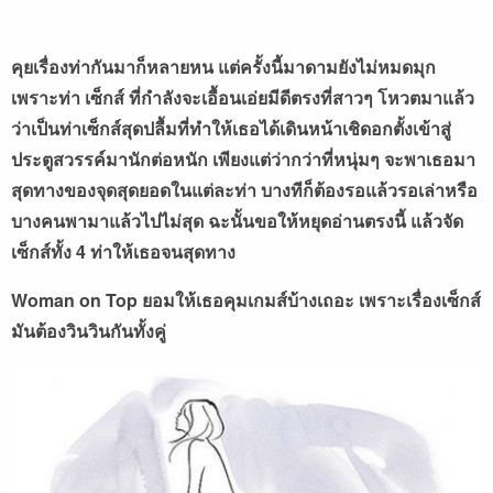
คุยเรื่องท่ากันมาก็หลายหน แต่ครั้งนี้มาดามยังไม่หมดมุก
เพราะท่า เซ็กส์ ที่กำลังจะเอื้อนเอ่ยมีดีตรงที่สาวๆ โหวตมาแล้ว
ว่าเป็นท่าเซ็กส์สุดปลื้มที่ทำให้เธอได้เดินหน้าเชิดอกตั้งเข้าสู่
ประตูสวรรค์มานักต่อหนัก เพียงแต่ว่ากว่าที่หนุ่มๆ จะพาเธอมา
สุดทางของจุดสุดยอดในแต่ละท่า บางทีก็ต้องรอแล้วรอเล่าหรือ
บางคนพามาแล้วไปไม่สุด ฉะนั้นขอให้หยุดอ่านตรงนี้ แล้วจัด
เซ็กส์ทั้ง 4 ท่าให้เธอจนสุดทาง
Woman on Top ยอมให้เธอคุมเกมส์บ้างเถอะ เพราะเรื่องเซ็กส์
มันต้องวินวินกันทั้งคู่