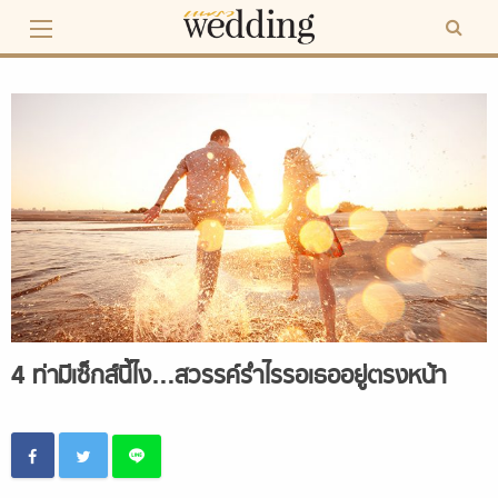
Skip
to
content
4 ท่ามีเซ็กส์นี้ไง…สวรรค์รำไรรอเธออยู่ตรงหน้า