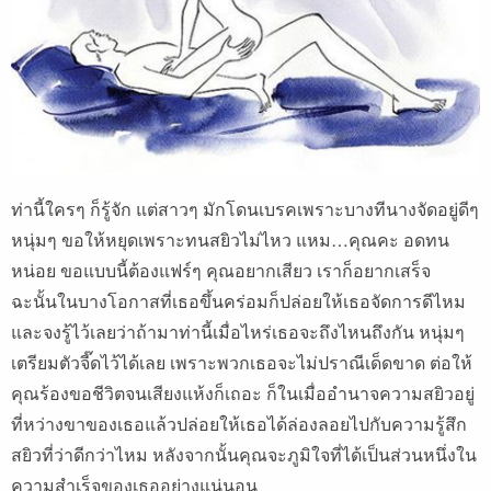
ท่านี้ใครๆ ก็รู้จัก แต่สาวๆ มักโดนเบรคเพราะบางทีนางจัดอยู่ดีๆ
หนุ่มๆ ขอให้หยุดเพราะทนสยิวไม่ไหว แหม…คุณคะ อดทน
หน่อย ขอแบบนี้ต้องแฟร์ๆ คุณอยากเสียว เราก็อยากเสร็จ
ฉะนั้นในบางโอกาสที่เธอขึ้นคร่อมก็ปล่อยให้เธอจัดการดีไหม
และจงรู้ไว้เลยว่าถ้ามาท่านี้เมื่อไหร่เธอจะถึงไหนถึงกัน หนุ่มๆ
เตรียมตัวจี๊ดไว้ได้เลย เพราะพวกเธอจะไม่ปราณีเด็ดขาด ต่อให้
คุณร้องขอชีวิตจนเสียงแห้งก็เถอะ ก็ในเมื่ออำนาจความสยิวอยู่
ที่หว่างขาของเธอแล้วปล่อยให้เธอได้ล่องลอยไปกับความรู้สึก
สยิวที่ว่าดีกว่าไหม หลังจากนั้นคุณจะภูมิใจที่ได้เป็นส่วนหนึ่งใน
ความสำเร็จของเธออย่างแน่นอน