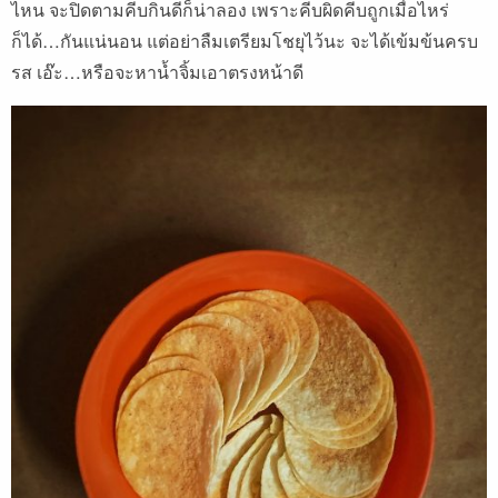
ไหน จะปิดตามคีบกินดีก็น่าลอง เพราะคีบผิดคีบถูกเมื่อไหร่
ก็ได้…กันแน่นอน แต่อย่าลืมเตรียมโชยุไว้นะ จะได้เข้มข้นครบ
รส เอ๊ะ…หรือจะหาน้ำจิ้มเอาตรงหน้าดี