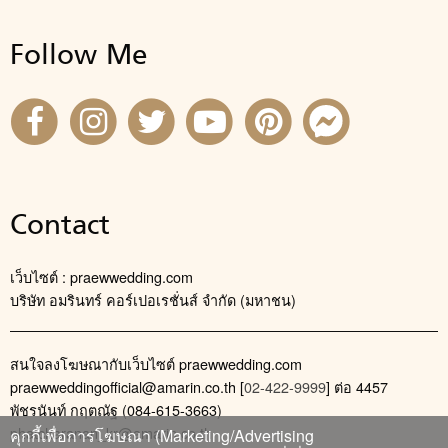
Follow Me
Contact
เว็บไซต์ : praewwedding.com
บริษัท อมรินทร์ คอร์เปอเรชั่นส์ จำกัด (มหาชน)
สนใจลงโฆษณากับเว็บไซต์ praewwedding.com
praewweddingofficial@amarin.co.th
[
02-422-9999
] ต่อ 4457
พัชรนันท์ กฤตณัฐ (084-615-3663)
phatcharanan_kr@amarin.co.th
คุกกี้เพื่อการโฆษณา (Marketing/Advertising