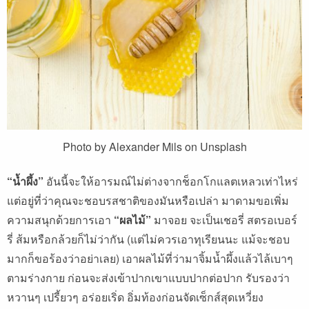
Photo by Alexander Mils on Unsplash
“น้ำผึ้ง”
อันนี้จะให้อารมณ์ไม่ต่างจากช็อกโกแลตเหลวเท่าไหร่
แต่อยู่ที่ว่าคุณจะชอบรสชาติของมันหรือเปล่า มาดามขอเพิ่ม
ความสนุกด้วยการเอา
“ผลไม้”
มาจอย จะเป็นเชอรี่ สตรอเบอร์
รี่ ส้มหรือกล้วยก็ไม่ว่ากัน (แต่ไม่ควรเอาทุเรียนนะ แม้จะชอบ
มากก็ขอร้องว่าอย่าเลย) เอาผลไม้ที่ว่ามาจิ้มน้ำผึ้งแล้วไล้เบาๆ
ตามร่างกาย ก่อนจะส่งเข้าปากเขาแบบปากต่อปาก รับรองว่า
หวานๆ เปรี้ยวๆ อร่อยเริ่ด อิ่มท้องก่อนจัดเซ็กส์สุดเหวี่ยง