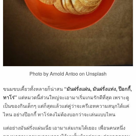
Photo by Arnold Antoo on Unsplash
ขนมขบเคี้ยวทั้งหลายก็น่าสน
“มันฝรั่งแผ่น, มันฝรั่งแท่ง, ป๊อกกี้,
ทาโร่”
แต่หมวดนี้ส่วนใหญ่จะเอามาเริ่มเกมรักดีที่สุด เพราะดู
เป็นของกินเด็กๆ แต่ก็สุดแล้วแต่คู่ว่าจะครีเอทความสนุกได้แค่
ไหน อย่างป๊อกกี้ ทาโร่คงไม่ต้องบอกว่าจะเล่นแบบไหน
แต่อย่างมันฝรั่งแผ่นเนี่ย เอามาเล่มเกมได้เยอะ เพื่อนคนหนึ่ง