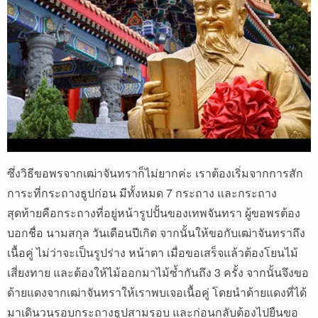
ซึ่งวิธีขอพรจากเฒ่าจันทราก็ไม่ยากค่ะ เราต้องเริ่มจากการสัก
การะที่กระถางธูปก่อน มีทั้งหมด 7 กระถาง และกระถาง
สุดท้ายคือกระถางที่อยู่หน้ารูปปั้นของเทพจันทรา ผู้ขอพรต้อง
บอกชื่อ นามสกุล วันเดือนปีเกิด จากนั้นให้ขอกับเฒ่าจันทราถึง
เนื้อคู่ ไม่ว่าจะเป็นรูปร่าง หน้าตา เมื่อขอเสร็จแล้วต้องโยนไม้
เสี่ยงทาย และต้องให้ไม้ออกมาไม้ซ้ำกันถึง 3 ครั้ง จากนั้นจึงขอ
ด้ายแดงจากเฒ่าจันทราให้เราพบเจอเนื้อคู่ โดยนำด้ายแดงที่ได้
มาเดินวนรอบกระถางธูปสามรอบ และก่อนกลับต้องไปยืนขอ