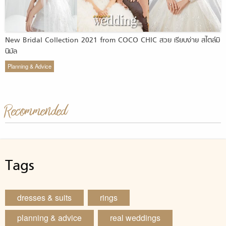
New Bridal Collection 2021 from COCO CHIC สวย เรียบง่าย สไตล์มิ
นิมัล
Planning & Advice
Recommended
Tags
dresses & suits
rings
planning & advice
real weddings