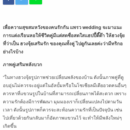
เพื่อความสุขสมหวังของคนรักกัน แพรว wedding จะมาแนะ
การแต่งเรือนหอให้ชีวิตคู่มีแต่สดชื่อสดใสแฮปปี้ดี๊ด๊า ให้ฮวงจุ้ย
ที่ว่าเป็น ฮวงจุ้ยเสริมรัก ของคุณทั้งคู่ ไปดูกันเลยค่ะว่ามีทริกอ
ย่างไรบ้าง
ภาพคู่เสริมพลังบวก
“ในทางฮวงจุ้ยรูปภาพช่วยเปลี่ยนพลังของบ้าน ดังนั้นภาพคู่ที่ดู
อบอุ่นไม่ควรจะอยู่แต่ในอัลบั้มหรือในโซเชียลมีเดียอวดคนอื่นๆ
ควรหาที่แขวนรูปในบ้านที่สามารถเปลี่ยนภาพได้สะดวก เพราะ
ความรักต้องมีการพัฒนา มุมมองเราก็เปลี่ยนแปลงไปตามวัน
เวลา ดังนั้นรูปภาพก็ควรจะสะท้อนความรักที่เป็นปัจจุบัน เช่น
ไปเที่ยวด้วยกันกลับมาก็อัดภาพแขวนไว้ จะทำให้มีพลังใหม่ๆ
เกิดขึ้น