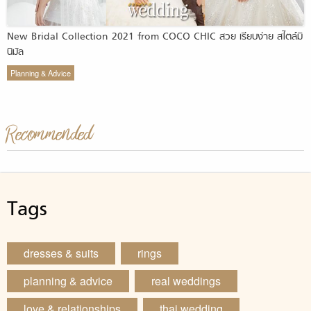
New Bridal Collection 2021 from COCO CHIC สวย เรียบง่าย สไตล์มิ
นิมัล
Planning & Advice
Recommended
Tags
dresses & suits
rings
planning & advice
real weddings
love & relationships
thai wedding