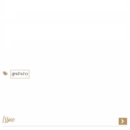
a a a a a a a a a a a a a a a a a a a a a a a a a a a a a a a a a
a a a
a a a a a a a a a a a a a a a a a a a a a a a a a a a a a a a a a
a a a a a a a a a a a a a a a a a a a a a a a a a a a a a a a a a
a a a
สูทเจ้าบ่าว
Issue