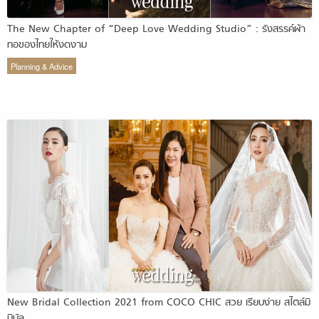
The New Chapter of “Deep Love Wedding Studio” : รังสรรค์ผ้า
ทอของไทยให้งดงาม
Planning & Advice
New Bridal Collection 2021 from COCO CHIC สวย เรียบง่าย สไตล์มิ
นิมัล