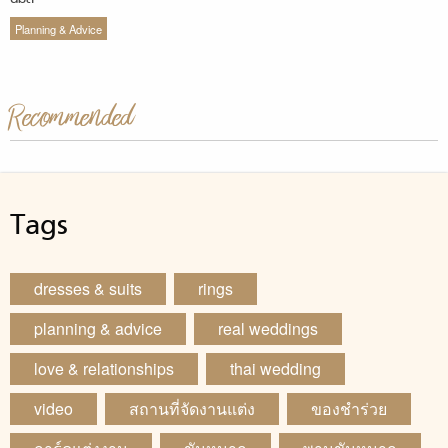
Planning & Advice
Recommended
Tags
dresses & suits
rings
planning & advice
real weddings
love & relationships
thai wedding
video
สถานที่จัดงานแต่ง
ของชำร่วย