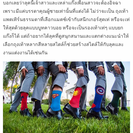
บอกเลยว่าลุคนี้เจ้าสาวและเหล่าแก๊งเพื่อนสาวจะต้องอิจฉา
เพราะมีแค่บรรดาคุณผู้ชายเท่านั้นที่แต่งได้ ไม่ว่าจะเป็น ถุงเท้า
แพตเทิร์นธรรมดาที่เลือกแมตช์เข้ากับสนีกเกอร์สุดเท่ หรือจะเท่
ให้สุดด้วยลุคแบบบูทคาวบอย หรือจะเป็นรองเท้าเท่ๆ แบบยก
แก๊งก็ได้ แต่ถ้าอยากได้ลุคที่ดูสนุกสนานและแตกต่างแนะนำให้
เลือกถุงเท้าหลากสีหลายสไตล์ก็ช่วยสร้างสไตล์ให้กับลุคและ
งานแต่งงานได้เช่นกัน