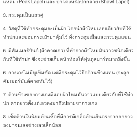
แหลม (Peak Lapel) และ ปกโค้งหรือปกกล้วย (Shawl Lapel)
3. กระดุมเป็นแถวคู่
4. วัสดุที่ใช้ทำกระดุมจะเป็นผ้า โดยนำผ้าไหมแบบเดียวกับที่ใช้
ทำปกและขอบกระเป๋ามาหุ้มไว้ ทั้งกระดุมเสื้อและกระดุมแขน
5. มีคัมเมอร์บันด์ (ผ้าคาดเอว) ที่ทำจากผ้าไหมมันวาวชนิดเดียว
กับที่ใช้ทำปก ซึ่งจะช่วยเก็บหน้าท้องให้หุ่นดูสมาร์ทมากยิ่งขึ้น
6. กางเกงไม่มีหูเข็มขัด แต่มีกระดุมไว้ยึดด้านข้างแทน (จะถูก
คัมเมอร์บันด์คาดทับไว้)
7. ด้านข้างของกางเกงมีแถบผ้าไหมมันวาวแบบเดียวกับที่ใช้ทำ
ปก คาดยาวตั้งแต่เอวลงมาถึงปลายขากางเกง
8. เชิ้ตด้านในนิยมเป็นเชิ้ตที่มีการตีเกล็ดเป็นเส้นตรงจากอกยาว
ลงมาจนเลยช่วงเอวเล็กน้อย