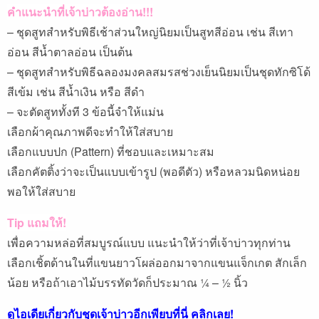
คำแนะนำที่เจ้าบ่าวต้องอ่าน!!!
– ชุดสูทสำหรับพิธีเช้าส่วนใหญ่นิยมเป็นสูทสีอ่อน เช่น สีเทา
อ่อน สีน้ำตาลอ่อน เป็นต้น
– ชุดสูทสำหรับพิธีฉลองมงคลสมรสช่วงเย็นนิยมเป็นชุดทักซิโด้
สีเข้ม เช่น สีน้ำเงิน หรือ สีดำ
– จะตัดสูททั้งที 3 ข้อนี้จำให้แม่น
เลือกผ้าคุณภาพดีจะทำให้ใส่สบาย
เลือกแบบปก (Pattern) ที่ชอบและเหมาะสม
เลือกคัตติ้งว่าจะเป็นแบบเข้ารูป (พอดีตัว) หรือหลวมนิดหน่อย
พอให้ใส่สบาย
Tip แถมให้!
เพื่อความหล่อที่สมบูรณ์แบบ แนะนำให้ว่าที่เจ้าบ่าวทุกท่าน
เลือกเชิ้ตด้านในที่แขนยาวโผล่ออกมาจากแขนแจ็กเกต สักเล็ก
น้อย หรือถ้าเอาไม้บรรทัดวัดก็ประมาณ ¼ – ½ นิ้ว
ดูไอเดียเกี่ยวกับชุดเจ้าบ่าวอีกเพียบที่นี่ คลิกเลย!