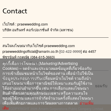
Contact
เว็บไซต์ : praewwedding.com
บริษัท อมรินทร์ คอร์เปอเรชั่นส์ จำกัด (มหาชน)
สนใจลงโฆษณากับเว็บไซต์ praewwedding.com
praewweddingofficial@amarin.co.th
[
02-422-9999
] ต่อ 4457
พัชรนันท์ กฤตณัฐ (084-615-3663)
phatcharanan_kr@amarin.co.th
คุกกี้เพื่อการโฆษณา (Marketing/Advertising
Cookies) – จดจำและประมวลผลข้อมูลที่เกี่ยวข้องกับ
การเข้าเยี่ยมชมหน้าเว็บไซต์ของท่าน เพื่อนำไปใช้เป็น
ข้อมูลประกอบการปรับเปลี่ยนหน้าเว็บไซต์ รวมถึงนำ
ติดต่อแจ้งปัญหาหรือร้องเรียน
เสนอโฆษณาเพื่อการพาณิชย์ให้เหมาะสมกับผู้ใช้งาน
02-422-9999 ต่อ 4180
ยอมรับ
ได้อย่างแม่นยำมากขึ้น เช่น การเลือกแสดงโฆษณา
(จันทร์ – ศุกร์ เวลา 09.00 – 18.00 น)
สินค้าที่ตรงตามคุณลักษณะเฉพาะหรือความสนใจ
bdcx@amarin.co.th
ของผู้ใช้งาน และการจำกัดจำนวนครั้งที่แสดงโฆษณา
เพื่อเพิ่มศักยภาพและการวัดผลทางการตลาด
อ่านเพิ่ม
เติม
© COPYRIGHT 2026 Amarin Corporations Public Company Limited.