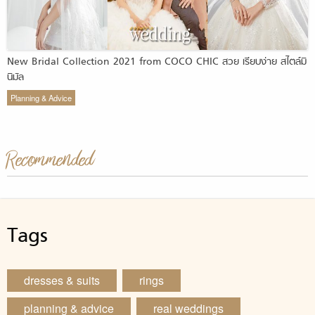
New Bridal Collection 2021 from COCO CHIC สวย เรียบง่าย สไตล์มิ
นิมัล
Planning & Advice
Recommended
Tags
dresses & suits
rings
planning & advice
real weddings