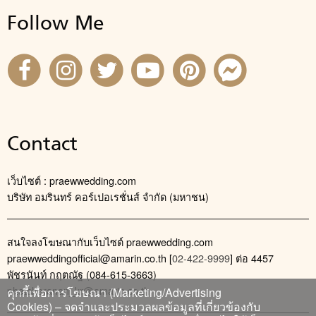
Follow Me
Contact
เว็บไซต์ : praewwedding.com
บริษัท อมรินทร์ คอร์เปอเรชั่นส์ จำกัด (มหาชน)
สนใจลงโฆษณากับเว็บไซต์ praewwedding.com
praewweddingofficial@amarin.co.th
[
02-422-9999
] ต่อ 4457
พัชรนันท์ กฤตณัฐ (084-615-3663)
phatcharanan_kr@amarin.co.th
คุกกี้เพื่อการโฆษณา (Marketing/Advertising
Cookies) – จดจำและประมวลผลข้อมูลที่เกี่ยวข้องกับ