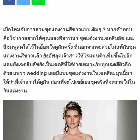
เบื่อไหมกับการสวมชุดแต่งงานสีขาวแบบเดิมๆ ? หากคำตอบ
คือใช่ เราอยากให้คุณลองพิจารณา ชุดแต่งงานเฉดสีบลัช และ
สีชมพูสดใสไว้ในอ้อมใจดูสักครั้ง ที่นอกจากจะสวยไม่แพ้กับชุด
แต่งงานสีขาวแล้ว ยังอัพลุคเจ้าสาวให้โรแมนติกเพิ่มขึ้นไปอีก
แถมยังเฉดสีบลัชยังเป็นเฉดสีที่ใส่ง่ายเหมาะกับทุกเฉดสีผิวอีก
ด้วย แพรว wedding เลยมีแบบชุดแต่งงานในเฉดสีละมุนนี้มา
ให้ว่าที่เจ้าสาวได้ดูกัน ก่อนที่จะไปเซย์เยสชุดจริงที่จะสวมใส่ใน
วันแต่งงาน