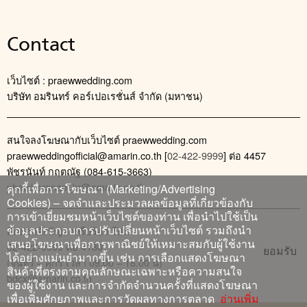
Contact
เว็บไซต์ : praewwedding.com
บริษัท อมรินทร์ คอร์เปอเรชั่นส์ จำกัด (มหาชน)
สนใจลงโฆษณากับเว็บไซต์ praewwedding.com
praewweddingofficial@amarin.co.th
[
02-422-9999
] ต่อ 4457
พัชรนันท์ กฤตณัฐ (084-615-3663)
phatcharanan_kr@amarin.co.th
คุกกี้เพื่อการโฆษณา (Marketing/Advertising
Cookies) – จดจำและประมวลผลข้อมูลที่เกี่ยวข้องกับ
การเข้าเยี่ยมชมหน้าเว็บไซต์ของท่าน เพื่อนำไปใช้เป็น
ข้อมูลประกอบการปรับเปลี่ยนหน้าเว็บไซต์ รวมถึงนำ
ติดต่อแจ้งปัญหาหรือร้องเรียน
เสนอโฆษณาเพื่อการพาณิชย์ให้เหมาะสมกับผู้ใช้งาน
02-422-9999 ต่อ 4180
ยอมรับ
ได้อย่างแม่นยำมากขึ้น เช่น การเลือกแสดงโฆษณา
(จันทร์ – ศุกร์ เวลา 09.00 – 18.00 น)
สินค้าที่ตรงตามคุณลักษณะเฉพาะหรือความสนใจ
bdcx@amarin.co.th
ของผู้ใช้งาน และการจำกัดจำนวนครั้งที่แสดงโฆษณา
เพื่อเพิ่มศักยภาพและการวัดผลทางการตลาด
อ่านเพิ่ม