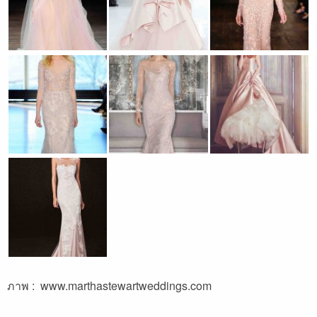
ภาพ :
www.marthastewartweddings.com