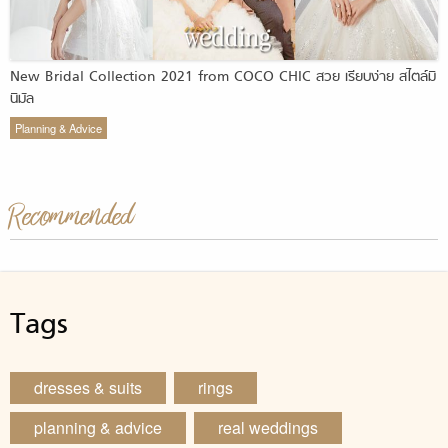
New Bridal Collection 2021 from COCO CHIC สวย เรียบง่าย สไตล์มิ
นิมัล
Planning & Advice
Recommended
Tags
dresses & suits
rings
planning & advice
real weddings