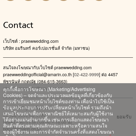
Contact
เว็บไซต์ : praewwedding.com
บริษัท อมรินทร์ คอร์เปอเรชั่นส์ จำกัด (มหาชน)
สนใจลงโฆษณากับเว็บไซต์ praewwedding.com
praewweddingofficial@amarin.co.th
[
02-422-9999
] ต่อ 4457
พัชรนันท์ กฤตณัฐ (084-615-3663)
phatcharanan_kr@amarin.co.th
คุกกี้เพื่อการโฆษณา (Marketing/Advertising
Cookies) – จดจำและประมวลผลข้อมูลที่เกี่ยวข้องกับ
การเข้าเยี่ยมชมหน้าเว็บไซต์ของท่าน เพื่อนำไปใช้เป็น
ข้อมูลประกอบการปรับเปลี่ยนหน้าเว็บไซต์ รวมถึงนำ
ติดต่อแจ้งปัญหาหรือร้องเรียน
เสนอโฆษณาเพื่อการพาณิชย์ให้เหมาะสมกับผู้ใช้งาน
02-422-9999 ต่อ 4180
ยอมรับ
ได้อย่างแม่นยำมากขึ้น เช่น การเลือกแสดงโฆษณา
(จันทร์ – ศุกร์ เวลา 09.00 – 18.00 น)
สินค้าที่ตรงตามคุณลักษณะเฉพาะหรือความสนใจ
bdcx@amarin.co.th
ของผู้ใช้งาน และการจำกัดจำนวนครั้งที่แสดงโฆษณา